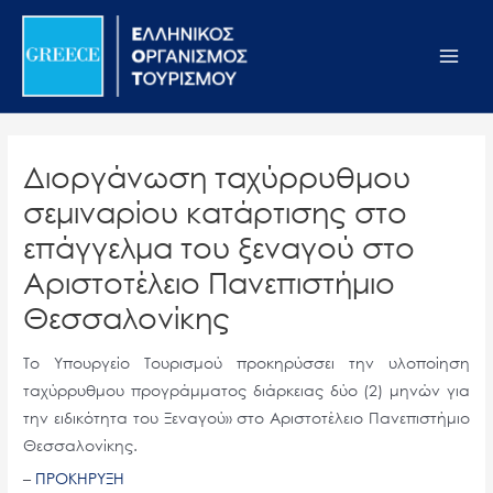
Μετάβαση
Σημείωση:
Main
στο
Αυτός
Men
περιεχόμενο
ο
ιστότοπος
περιλαμβάνει
ένα
Διοργάνωση ταχύρρυθμου
σύστημα
σεμιναρίου κατάρτισης στο
προσβασιμότητας.
επάγγελμα του ξεναγού στο
Αριστοτέλειο Πανεπιστήμιο
Θεσσαλονίκης
Το Υπουργείο Τουρισμού προκηρύσσει την υλοποίηση
ταχύρρυθμου προγράμματος διάρκειας δύο (2) μηνών για
την ειδικότητα του Ξεναγού» στο Αριστοτέλειο Πανεπιστήμιο
Θεσσαλονίκης.
–
ΠΡΟΚΗΡΥΞΗ