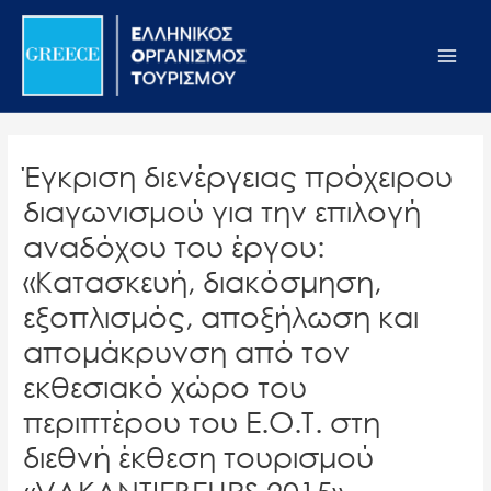
Μετάβαση
Σημείωση:
Main
στο
Αυτός
Men
περιεχόμενο
ο
ιστότοπος
περιλαμβάνει
ένα
Έγκριση διενέργειας πρόχειρου
σύστημα
διαγωνισμού για την επιλογή
προσβασιμότητας.
αναδόχου του έργου:
«Κατασκευή, διακόσμηση,
εξοπλισμός, αποξήλωση και
απομάκρυνση από τον
εκθεσιακό χώρο του
περιπτέρου του Ε.Ο.Τ. στη
διεθνή έκθεση τουρισμού
«VAKANTIEBEURS 2015».