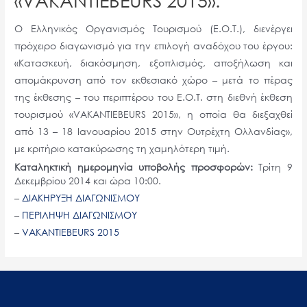
Ο Ελληνικός Οργανισμός Τουρισμού (Ε.Ο.Τ.), διενέργει
πρόχειρο διαγωνισμό
για την επιλογή αναδόχου του έργου:
«Κατασκευή, διακόσμηση, εξοπλισμός, αποξήλωση και
απομάκρυνση από τον εκθεσιακό χώρο – μετά το πέρας
της έκθεσης – του περιπτέρου του Ε.Ο.Τ. στη διεθνή έκθεση
τουρισμού «VAKANTIEBEURS 2015», η οποία θα διεξαχθεί
από 13 – 18 Ιανουαρίου 2015 στην Ουτρέχτη Ολλανδίας»,
με κριτήριο κατακύρωσης τη χαμηλότερη τιμή.
Καταληκτική ημερομηνία υποβολής προσφορών:
Τρίτη 9
Δεκεμβρίου 2014 και ώρα 10:00.
–
ΔΙΑΚΗΡΥΞΗ ΔΙΑΓΩΝΙΣΜΟΥ
–
ΠΕΡΙΛΗΨΗ ΔΙΑΓΩΝΙΣΜΟΥ
–
VAKANTIEBEURS 2015