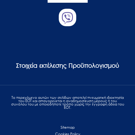
Στοιχεία εκτέλεσης Προϋπολογισμού
Το περιεχόμενο αυτών των σελίδων αποτελεί πvευματική ιδιοκτησία
του ΕΟΤ και απαγορεύεται η αναδημοσίευση μέρους ή του
συνόλου του με οποιοδήποτε τρόπο χωρίς την έγγραφη άδεια του
ΕΟΤ.
Sitemap
Cookies Policy