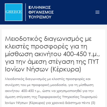
Μετάβαση
Σημείωση:
Main
στο
Αυτός
Men
περιεχόμενο
ο
ιστότοπος
περιλαμβάνει
ένα
Μειοδοτικός διαγωνισμός με
σύστημα
κλειστές προσφορές για τη
προσβασιμότητας.
μίσθωση ακινήτου 400-450 τ.μ.,
για την άμεση στέγαση της ΠΥΤ
Ιονίων Νήσων (Κέρκυρα)
Μειοδοτικός διαγωνισμός με κλειστές προσφορές και
συνέχιση του με προφορική μειοδοσία, για τη μίσθωση
ακινήτου 400-450 τ.μ., ώστε να χρησιμοποιηθεί για την
άμεση στέγαση της Περιφερειακής Υπηρεσίας Τουρισμού
Ιονίων Νήσων (Κέρκυρα) για χρονικό διάστημα πέντε (5)