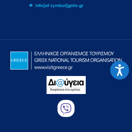
info[at symbol]gnto.gr
Προσιτ