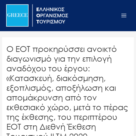
Μετάβαση
Σημείωση:
Main
στο
Αυτός
Men
περιεχόμενο
ο
ιστότοπος
περιλαμβάνει
ένα
Ο ΕΟΤ προκηρύσσει ανοικτό
σύστημα
διαγωνισμό για την επιλογή
προσβασιμότητας.
αναδόχου του έργου:
«Κατασκευή, διακόσμηση,
εξοπλισμός, αποξήλωση και
απομάκρυνση από τον
εκθεσιακό χώρο, μετά το πέρας
της έκθεσης, του περιπτέρου
ΕΟΤ στη Διεθνή Έκθεση
Τουρισμού ILTM 2020