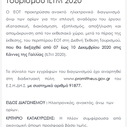
Ο ΕΟΤ προκηρύσσει ανοικτό ηλεκτρονικό διαγωνισμό
άνω των ορίων για την επιλογή αναδόχου του έργου:
«Κατασκευή, διακόσμηση, εξοπλισμός, αποξήλωση και
απομάκρυνση από τον εκθεσιακό χώρο, μετά το πέρας της
έκθεσης, του περιπτέρου ΕΟΤ στη Διεθνή Έκθεση Τουρισμού,
που θα διεξαχθεί από 07 έως 10 Δεκεμβρίου 2020 στις
Κάννες της Γαλλίας
(ILTM 2020).
Το σύνολο των εγγράφων του διαγωνισμού έχει αναρτηθεί
στη διαδικτυακή πύλη
www.promitheus.gov.gr
του
Ε.Σ.Η.ΔΗ.Σ.
με συστημικό αριθμό 91877.
ΕΙΔΟΣ ΔΙΑΓΩΝΙΣΜΟΥ :
Ηλεκτρονικός, ανοικτός, άνω των
ορίων.
ΚΡΙΤΗΡΙΟ ΚΑΤΑΚΥΡΩΣΗΣ:
Η πλέον συμφέρουσα από
οικονομική άποψη προσφορά βάσει τιμής.