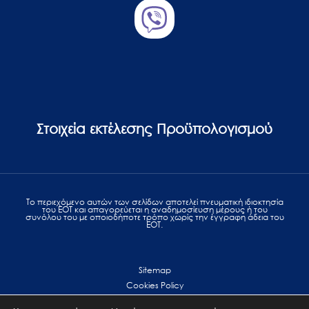
Στοιχεία εκτέλεσης Προϋπολογισμού
Το περιεχόμενο αυτών των σελίδων αποτελεί πvευματική ιδιοκτησία
του ΕΟΤ και απαγορεύεται η αναδημοσίευση μέρους ή του
συνόλου του με οποιοδήποτε τρόπο χωρίς την έγγραφη άδεια του
ΕΟΤ.
Sitemap
Cookies Policy
Personal Data Protection