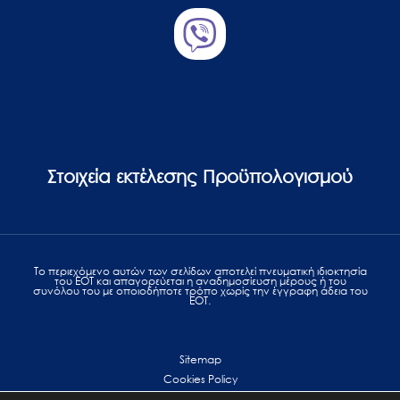
Στοιχεία εκτέλεσης Προϋπολογισμού
Το περιεχόμενο αυτών των σελίδων αποτελεί πvευματική ιδιοκτησία
του ΕΟΤ και απαγορεύεται η αναδημοσίευση μέρους ή του
συνόλου του με οποιοδήποτε τρόπο χωρίς την έγγραφη άδεια του
ΕΟΤ.
Sitemap
Cookies Policy
Personal Data Protection