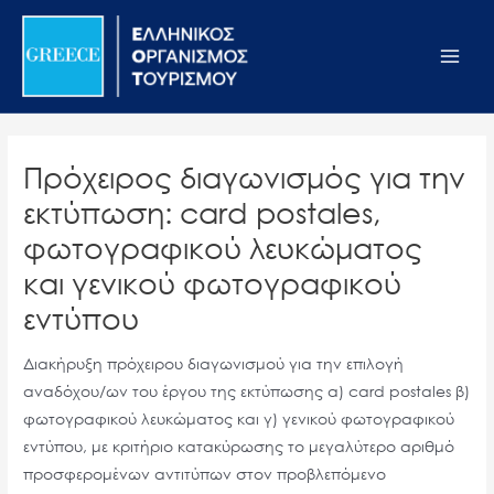
Μετάβαση
Σημείωση:
Main
στο
Αυτός
Men
περιεχόμενο
ο
ιστότοπος
περιλαμβάνει
ένα
Πρόχειρος διαγωνισμός για την
σύστημα
εκτύπωση: card postales,
προσβασιμότητας.
φωτογραφικού λευκώματος
και γενικού φωτογραφικού
εντύπου
Διακήρυξη πρόχειρου διαγωνισμού για την επιλογή
αναδόχου/ων του έργου της εκτύπωσης α) card postales β)
φωτογραφικού λευκώματος και γ) γενικού φωτογραφικού
εντύπου, με κριτήριο κατακύρωσης το μεγαλύτερο αριθμό
προσφερομένων αντιτύπων στον προβλεπόμενο