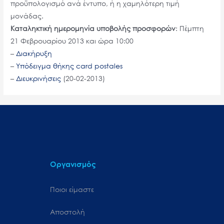
προϋπολογισμό ανά έντυπο, ή η χαμηλότερη τιμή
μονάδας.
Καταληκτική ημερομηνία υποβολής προσφορών
: Πέμπτη
21 Φεβρουαρίου 2013 και ώρα 10:00
–
Διακήρυξη
–
Yπόδειγμα θήκης card postales
–
Διευκρινήσεις
(20-02-2013)
Οργανισμός
Ποιοι είμαστε
Αποστολή