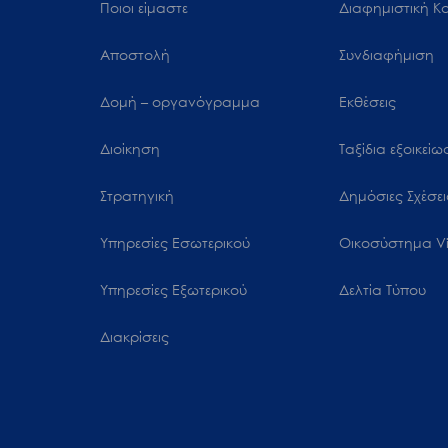
μενού
Ποιοι είμαστε
Διαφημιστική Κ
προσβασιμότητας.
Αποστολή
Συνδιαφήμιση
Δομή – οργανόγραμμα
Εκθέσεις
Διοίκηση
Ταξίδια εξοικεί
Στρατηγική
Δημόσιες Σχέσει
Υπηρεσίες Εσωτερικού
Oικοσύστημα Vi
Υπηρεσίες Εξωτερικού
Δελτία Τύπου
Διακρίσεις