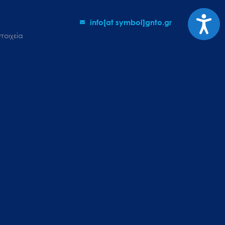
Προσι
info[at symbol]gnto.gr
τοιχεία