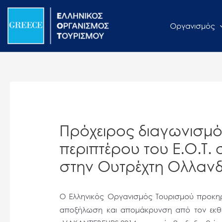
Μετάβαση
Σημείωση:
στο
Αυτός
Οργανισμός
περιεχόμενο
ο
ιστότοπος
περιλαμβάνει
ένα
σύστημα
προσβασιμότητας.
Πατήστε
Πρόχειρος διαγωνισμός
Control-
F11
περιπτέρου του Ε.Ο.Τ.
για
στην Ουτρέχτη Ολλανδ
να
προσαρμόσετε
τον
Ο Ελληνικός Οργανισμός Τουρισμού προκηρύ
ιστότοπο
αποξήλωση και απομάκρυνση από τον εκθεσ
στα