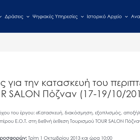
Δράσεις
Ψηφιακές Υπηρεσίες
Ιστορικό Αρχείο
Ανα
 για την κατασκευή του περιπτέ
R SALON Πόζναν (17-19/10/20
δόχου του έργου: «Κατασκευή, διακόσμηση, εξοπλισμός, αποξ
πτέρου Ε.Ο.Τ.
στη διεθνή έκθεση Τουρισμού TOUR SALON Πόζναν 
 προσφορών:
Τρίτη 1 Οκτωβρίου 2013 και ώρα 10:00