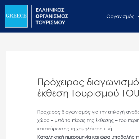
Μετάβαση
Σημείωση:
στο
Αυτός
Οργανισμός
περιεχόμενο
ο
ιστότοπος
περιλαμβάνει
ένα
σύστημα
προσβασιμότητας.
Πατήστε
Πρόχειρος διαγωνισμός
Control-
F11
έκθεση Τουρισμού TOU
για
να
Πρόχειρος διαγωνισμός για την επιλογή ανα
προσαρμόσετε
χώρο – μετά το πέρας της έκθεσης – του περι
τον
κατακύρωσης τη χαμηλότερη τιμή.
ιστότοπο
Καταληκτική ημερομηνία και ώρα υποβολής
στα