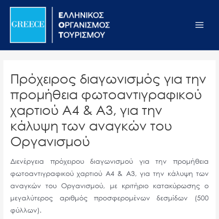
Μετάβαση
Σημείωση:
Main
στο
Αυτός
Men
περιεχόμενο
ο
ιστότοπος
περιλαμβάνει
ένα
Πρόχειρος διαγωνισμός για την
σύστημα
προμήθεια φωτοαντιγραφικού
προσβασιμότητας.
χαρτιού Α4 & Α3, για την
κάλυψη των αναγκών του
Οργανισμού
Διενέργεια πρόχειρου διαγωνισμού για την προμήθεια
φωτοαντιγραφικού χαρτιού Α4 & Α3, για την κάλυψη των
αναγκών του Οργανισμού, με κριτήριο κατακύρωσης ο
μεγαλύτερος αριθμός προσφερομένων δεσμίδων (500
φύλλων).