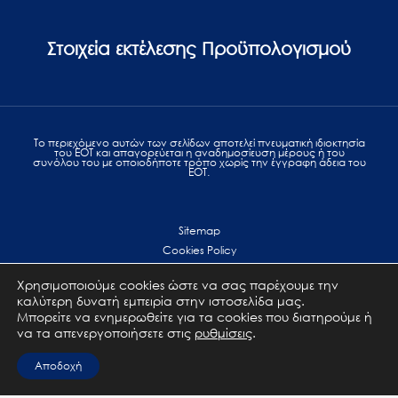
Στοιχεία εκτέλεσης Προϋπολογισμού
Το περιεχόμενο αυτών των σελίδων αποτελεί πvευματική ιδιοκτησία
του ΕΟΤ και απαγορεύεται η αναδημοσίευση μέρους ή του
συνόλου του με οποιοδήποτε τρόπο χωρίς την έγγραφη άδεια του
ΕΟΤ.
Sitemap
Cookies Policy
Personal Data Protection
Χρησιμοποιούμε cookies ώστε να σας παρέχουμε την
Terms of use
καλύτερη δυνατή εμπειρία στην ιστοσελίδα μας.
Επικοινωνία
Μπορείτε να ενημερωθείτε για τα cookies που διατηρούμε ή
να τα απενεργοποιήσετε στις
ρυθμίσεις
.
All Rights Reserved. GNTO © 2023
Αποδοχή