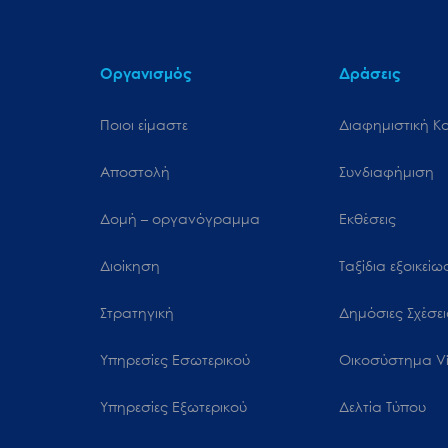
μενού
προσβασιμότητας.
Οργανισμός
Δράσεις
Ποιοι είμαστε
Διαφημιστική Κ
Αποστολή
Συνδιαφήμιση
Δομή – οργανόγραμμα
Εκθέσεις
Διοίκηση
Ταξίδια εξοικεί
Στρατηγική
Δημόσιες Σχέσει
Υπηρεσίες Εσωτερικού
Oικοσύστημα Vi
Υπηρεσίες Εξωτερικού
Δελτία Τύπου