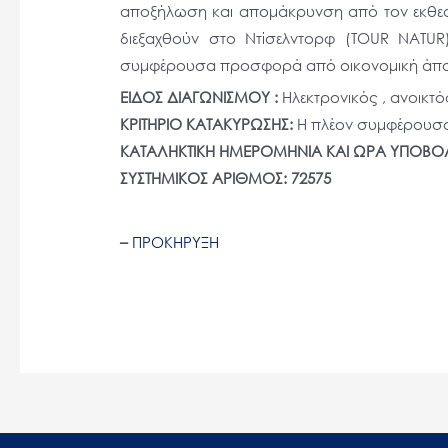
αποξήλωση και απομάκρυνση από τον εκθεσια
άτομα
διεξαχθούν στο Ντίσελντορφ (TOUR NATUR
με
συμφέρουσα προσφορά από οικονομική άποψ
προβλήματα
ΕΙΔΟΣ ΔΙΑΓΩΝΙΣΜΟΥ :
Ηλεκτρονικός , ανοικτ
όρασης
ΚΡΙΤΗΡΙΟ ΚΑΤΑΚΥΡΩΣΗΣ:
Η πλέον συμφέρουσα 
που
ΚΑΤΑΛΗΚΤΙΚΗ ΗΜΕΡΟΜΗΝΙΑ ΚΑΙ ΩΡΑ ΥΠΟΒ
χρησιμοποιούν
ΣΥΣΤΗΜΙΚΟΣ ΑΡΙΘΜΟΣ: 72575
πρόγραμμα
ανάγνωσης
οθόνης
–
ΠΡΟΚΗΡΥΞΗ
Πατήστε
Control-
F10
για
να
ανοίξετε
ένα