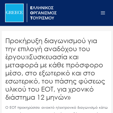
Μετάβαση
Σημείωση:
Main
στο
Αυτός
Men
περιεχόμενο
ο
ιστότοπος
περιλαμβάνει
ένα
Προκήρυξη διαγωνισμού για
σύστημα
την επιλογή αναδόχου του
προσβασιμότητας.
έργου:«Συσκευασία και
μεταφορά με κάθε πρόσφορο
μέσο, στο εξωτερικό και στο
εσωτερικό, του πάσης φύσεως
υλικού του ΕΟΤ, για χρονικό
διάστημα 12 μηνών»
Ο ΕΟΤ προκηρύσσει ανοικτό ηλεκτρονικό διαγωνισμό κάτω