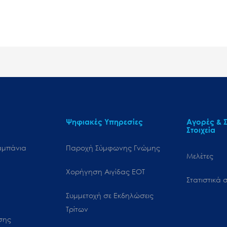
Ψηφιακές Υπηρεσίες
Αγορές & Σ
Στοιχεία
αμπάνια
Παροχή Σύμφωνης Γνώμης
Μελέτες
Χορήγηση Αιγίδας ΕΟΤ
Στατιστικά σ
Συμμετοχή σε Εκδηλώσεις
Τρίτων
ωσης