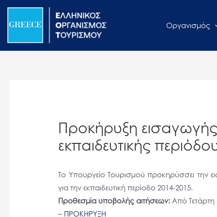
Μετάβαση
Σημείωση:
στο
Αυτός
Οργανισμός
περιεχόμενο
ο
ιστότοπος
περιλαμβάνει
ένα
σύστημα
προσβασιμότητας.
Πατήστε
Προκήρυξη εισαγωγής 
Control-
F11
εκπαιδευτικής περιόδο
για
να
Το Υπουργείο Τουρισμού προκηρύσσει την εισ
προσαρμόσετε
για την εκπαιδευτική περίοδο 2014-2015.
τον
Προθεσμία υποβολής αιτήσεων:
Από Τετάρτη 2
ιστότοπο
–
ΠΡΟΚΗΡΥΞΗ
στα