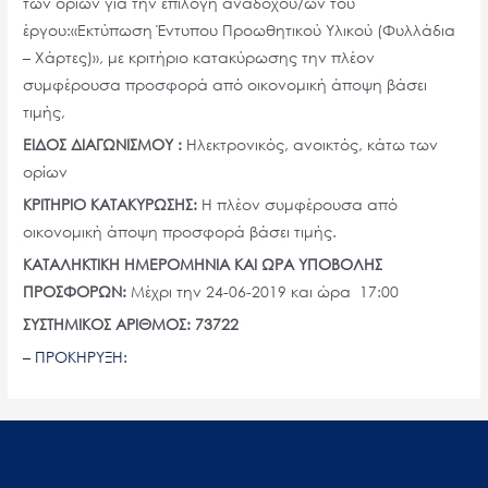
των ορίων για την επιλογή αναδόχου/ων του
έργου:«Εκτύπωση Έντυπου Προωθητικού Υλικού (Φυλλάδια
– Χάρτες)», με κριτήριο κατακύρωσης την πλέον
συμφέρουσα προσφορά από οικονομική άποψη βάσει
τιμής,
ΕΙΔΟΣ ΔΙΑΓΩΝΙΣΜΟΥ :
Ηλεκτρονικός, ανοικτός, κάτω των
ορίων
ΚΡΙΤΗΡΙΟ ΚΑΤΑΚΥΡΩΣΗΣ:
Η πλέον συμφέρουσα από
οικονομική άποψη προσφορά βάσει τιμής.
ΚΑΤΑΛΗΚΤΙΚΗ ΗΜΕΡΟΜΗΝΙΑ ΚΑΙ ΩΡΑ ΥΠΟΒΟΛΗΣ
ΠΡΟΣΦΟΡΩΝ:
Μέχρι την 24-06-2019 και ώρα 17:00
ΣΥΣΤΗΜΙΚΟΣ ΑΡΙΘΜΟΣ:
73722
– ΠΡΟΚΗΡΥΞΗ: