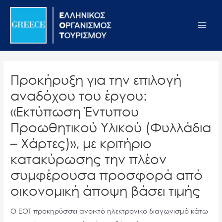
Μετάβαση
Σημείωση:
Main
στο
Αυτός
Men
περιεχόμενο
ο
ιστότοπος
περιλαμβάνει
ένα
Προκήρυξη για την επιλογή
σύστημα
αναδόχου του έργου:
προσβασιμότητας.
«Εκτύπωση Έντυπου
Προωθητικού Υλικού (Φυλλάδια
– Χάρτες)», με κριτήριο
κατακύρωσης την πλέον
συμφέρουσα προσφορά από
οικονομική άποψη βάσει τιμής
Ο ΕΟΤ προκηρύσσει ανοικτό ηλεκτρονικό διαγωνισμό κάτω