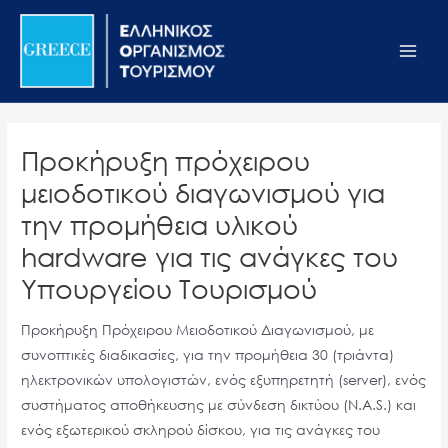
Μετάβαση
Σημείωση:
Main
στο
Αυτός
Men
περιεχόμενο
ο
ιστότοπος
περιλαμβάνει
ένα
Προκήρυξη πρόχειρου
σύστημα
μειοδοτικού διαγωνισμού για
προσβασιμότητας.
την προμήθεια υλικού
hardware για τις ανάγκες του
Υπουργείου Τουρισμού
Προκήρυξη Πρόχειρου Μειοδοτικού Διαγωνισμού, με
συνοπτικές διαδικασίες, για την προμήθεια 30 (τριάντα)
ηλεκτρονικών υπολογιστών, ενός εξυπηρετητή (server), ενός
συστήματος αποθήκευσης με σύνδεση δικτύου (N.A.S.) και
ενός εξωτερικού σκληρού δίσκου, για τις ανάγκες του