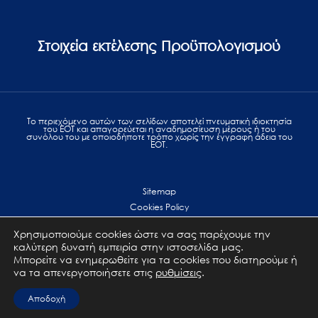
Στοιχεία εκτέλεσης Προϋπολογισμού
Το περιεχόμενο αυτών των σελίδων αποτελεί πvευματική ιδιοκτησία
του ΕΟΤ και απαγορεύεται η αναδημοσίευση μέρους ή του
συνόλου του με οποιοδήποτε τρόπο χωρίς την έγγραφη άδεια του
ΕΟΤ.
Sitemap
Cookies Policy
Personal Data Protection
Χρησιμοποιούμε cookies ώστε να σας παρέχουμε την
Terms of use
καλύτερη δυνατή εμπειρία στην ιστοσελίδα μας.
Επικοινωνία
Μπορείτε να ενημερωθείτε για τα cookies που διατηρούμε ή
να τα απενεργοποιήσετε στις
ρυθμίσεις
.
All Rights Reserved. GNTO © 2023
Αποδοχή