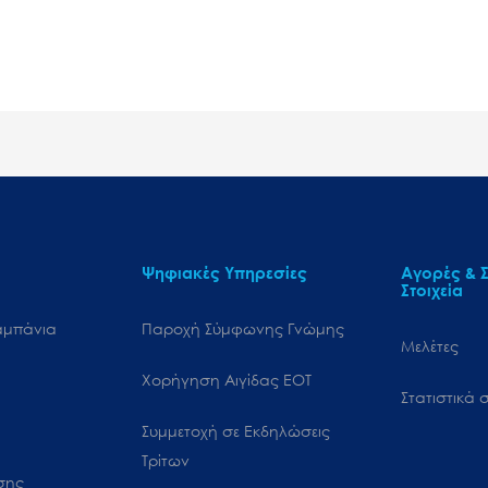
Ψηφιακές Υπηρεσίες
Αγορές & Σ
Στοιχεία
αμπάνια
Παροχή Σύμφωνης Γνώμης
Μελέτες
Χορήγηση Αιγίδας ΕΟΤ
Στατιστικά σ
Συμμετοχή σε Εκδηλώσεις
Τρίτων
ωσης