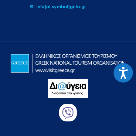
info[at symbol]gnto.gr
Προσιτ