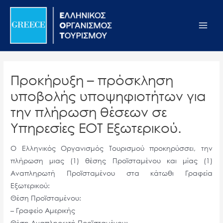
Μετάβαση
Σημείωση:
Main
στο
Αυτός
Men
περιεχόμενο
ο
ιστότοπος
περιλαμβάνει
ένα
Προκήρυξη – πρόσκληση
σύστημα
υποβολής υποψηφιοτήτων για
προσβασιμότητας.
την πλήρωση θέσεων σε
Υπηρεσίες ΕΟΤ Εξωτερικού.
Ο Ελληνικός Οργανισμός Τουρισμού προκηρύσσει, την
πλήρωση μιας (1) θέσης Προϊσταμένου και μίας (1)
Αναπληρωτή Προϊσταμένου στα κάτωθι Γραφεία
Εξωτερικού:
Θέση Προϊσταμένου:
– Γραφείο Αμερικής
Θέση Αναπληρωτή Προϊσταμένου: