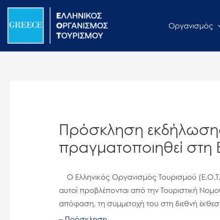
Μετάβαση
Σημείωση:
στο
Αυτός
Οργανισμός
περιεχόμενο
ο
ιστότοπος
περιλαμβάνει
ένα
σύστημα
προσβασιμότητας.
Πατήστε
Πρόσκληση εκδήλωσης 
Control-
F11
πραγματοποιηθεί στη 
για
να
Ο Ελληνικός Οργανισμός Τουρισμού (Ε.Ο.Τ.),
προσαρμόσετε
αυτοί προβλέπονται από την Τουριστική Νομοθ
τον
απόφαση, τη συμμετοχή του στη διεθνή έκθε
ιστότοπο
στα
–
Πρόσκληση