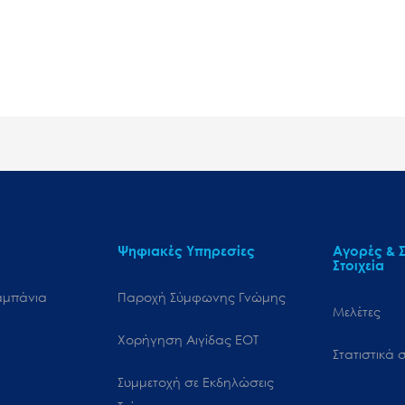
Ψηφιακές Υπηρεσίες
Αγορές & Σ
Στοιχεία
αμπάνια
Παροχή Σύμφωνης Γνώμης
Μελέτες
Χορήγηση Αιγίδας ΕΟΤ
Στατιστικά σ
Συμμετοχή σε Εκδηλώσεις