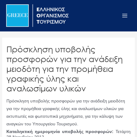
Μετάβαση
Σημείωση:
Main
στο
Αυτός
Men
περιεχόμενο
ο
ιστότοπος
περιλαμβάνει
ένα
Πρόσκληση υποβολής
σύστημα
προσφορών για την ανάδειξη
προσβασιμότητας.
μειοδότη για την προμήθεια
γραφικής ύλης και
αναλωσίμων υλικών
Πρόσκληση υποβολής προσφορών για την ανάδειξη μειοδότη
για την προμήθεια γραφικής ύλης και αναλωσίμων υλικών για
εκτυπωτές και φωτοτυπικά μηχανήματα, για την κάλυψη των
αναγκών του Υπουργείου Τουρισμού.
Καταληκτική ημερομηνία υποβολής προσφορών:
Τετάρτη