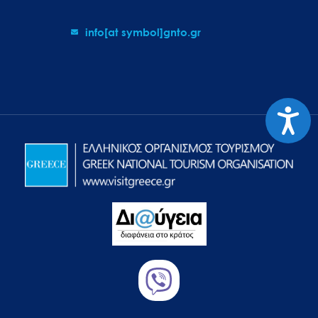
info[at symbol]gnto.gr
Προσιτ