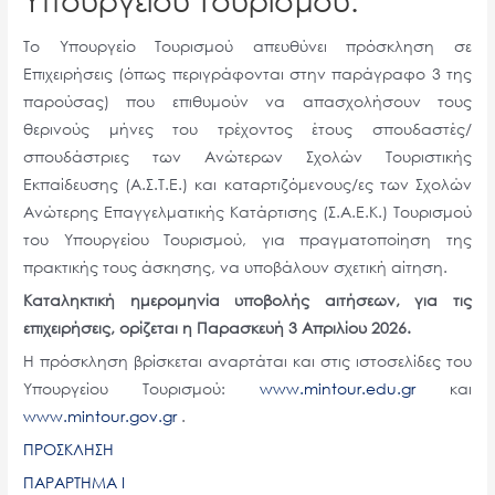
Το Υπουργείο Τουρισμού απευθύνει πρόσκληση σε
Επιχειρήσεις (όπως περιγράφονται στην παράγραφο 3 της
παρούσας) που επιθυμούν να απασχολήσουν τους
θερινούς μήνες του τρέχοντος έτους σπουδαστές/
σπουδάστριες των Ανώτερων Σχολών Τουριστικής
Εκπαίδευσης (Α.Σ.Τ.Ε.) και καταρτιζόμενους/ες των Σχολών
Ανώτερης Επαγγελματικής Κατάρτισης (Σ.Α.Ε.Κ.) Τουρισμού
του Υπουργείου Τουρισμού, για πραγματοποίηση της
πρακτικής τους άσκησης, να υποβάλουν σχετική αίτηση.
Kαταληκτική ημερομηνία υποβολής αιτήσεων, για τις
επιχειρήσεις, ορίζεται η Παρασκευή 3 Απριλίου 2026.
Η πρόσκληση βρίσκεται αναρτάται και στις ιστοσελίδες του
Υπουργείου Τουρισμού:
www.mintour.edu.gr
και
www.mintour.gov.gr
.
ΠΡΟΣΚΛΗΣΗ
ΠΑΡΑΡΤΗΜΑ Ι