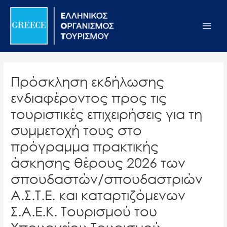
Μετάβαση
Σημείωση:
Main
στο
Αυτός
Men
περιεχόμενο
ο
ιστότοπος
περιλαμβάνει
ένα
Πρόσκληση εκδήλωσης
σύστημα
ενδιαφέροντος προς τις
προσβασιμότητας.
τουριστικές επιχειρήσεις για τη
συμμετοχή τους στο
πρόγραμμα πρακτικής
άσκησης θέρους 2026 των
σπουδαστών/σπουδαστριών
Α.Σ.Τ.Ε. και καταρτιζόμενων
Σ.Α.Ε.Κ. Τουρισμού του
Υπουργείου Τουρισμού.