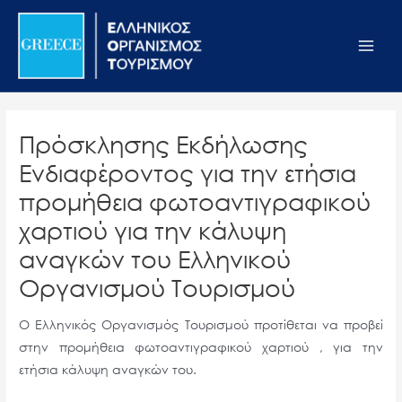
Μετάβαση
Σημείωση:
Main
στο
Αυτός
Men
περιεχόμενο
ο
ιστότοπος
περιλαμβάνει
ένα
Πρόσκλησης Εκδήλωσης
σύστημα
Ενδιαφέροντος για την ετήσια
προσβασιμότητας.
προμήθεια φωτοαντιγραφικού
χαρτιού για την κάλυψη
αναγκών του Ελληνικού
Οργανισμού Τουρισμού
Ο Ελληνικός Οργανισμός Τουρισμού προτίθεται να προβεί
στην προμήθεια φωτοαντιγραφικού χαρτιού , για την
ετήσια κάλυψη αναγκών του.