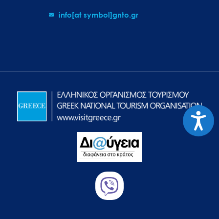
info[at symbol]gnto.gr
Προσιτ