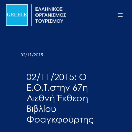
Μετάβαση
Σημείωση:
Main
στο
Αυτός
Men
περιεχόμενο
ο
ιστότοπος
περιλαμβάνει
ένα
σύστημα
02/11/2015
προσβασιμότητας.
02/11/2015: Ο
Ε.Ο.Τ.στην 67η
Διεθνή Έκθεση
Βιβλίου
Φραγκφούρτης