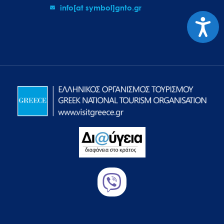
info[at symbol]gnto.gr
Προσιτ