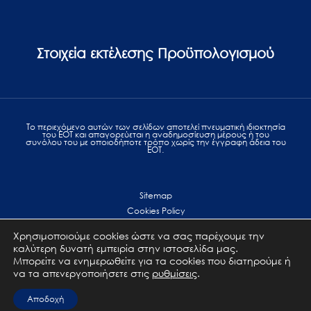
Στοιχεία εκτέλεσης Προϋπολογισμού
Το περιεχόμενο αυτών των σελίδων αποτελεί πvευματική ιδιοκτησία
του ΕΟΤ και απαγορεύεται η αναδημοσίευση μέρους ή του
συνόλου του με οποιοδήποτε τρόπο χωρίς την έγγραφη άδεια του
ΕΟΤ.
Sitemap
Cookies Policy
Personal Data Protection
Χρησιμοποιούμε cookies ώστε να σας παρέχουμε την
Terms of use
καλύτερη δυνατή εμπειρία στην ιστοσελίδα μας.
Επικοινωνία
Μπορείτε να ενημερωθείτε για τα cookies που διατηρούμε ή
να τα απενεργοποιήσετε στις
ρυθμίσεις
.
All Rights Reserved. GNTO © 2023
Αποδοχή