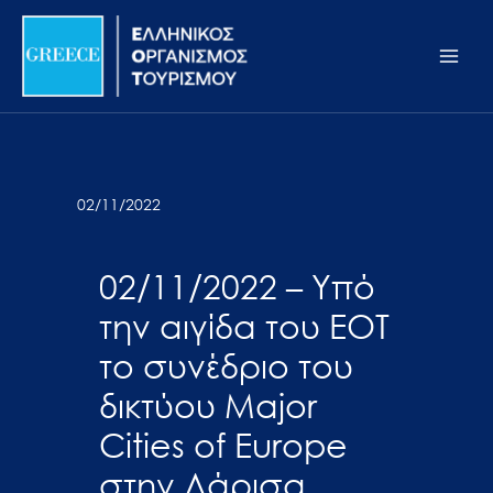
Μετάβαση
Σημείωση:
Main
στο
Αυτός
Men
περιεχόμενο
ο
ιστότοπος
περιλαμβάνει
ένα
σύστημα
02/11/2022
προσβασιμότητας.
02/11/2022 – Υπό
την αιγίδα του ΕΟΤ
το συνέδριο του
δικτύου Major
Cities of Europe
στην Λάρισα