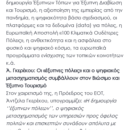
δημιουργία Έξυπνων Τόπων για Έξυπνη Διαβίωση
και Τουρισμό, η αξιοποίηση της εμπειρίας από την
πανδημία, η ψηφιακότητα βάσει σχεδιασμού, οι
πλατφόρμες και τα δεδομένα (data) για πόλεις, η
Ευρωπαϊκή Αποστολή «100 Κλιματικά Ουδέτερες
Πόλεις», η ανθεκτικότητα και η ασφάλεια στο
φυσικό και ψηφιακό κόσμο, τα ευρωπαϊκά
προγράμματα ενίσχυσης των τοπικών κοινοτήτων
κ.ά.
Ά. Γκερέκου: Οι «έξυπνες πόλεις» και ο ψηφιακός
μετασχηματισμός συμβάλλουν στον Βιώσιμο και
Έξυπνο Τουρισμό
Στον χαιρετισμό της, η Πρόεδρος του ΕΟΤ,
Άντζελα Γκερέκου, υπογραμμίζει:
«Η δημιουργία
‘’έξυπνων πόλεων’’, ο ψηφιακός
μετασχηματισμός των υπηρεσιών προς όφελος
πολιτών και επισκεπτών συνάδουν απόλυτα με