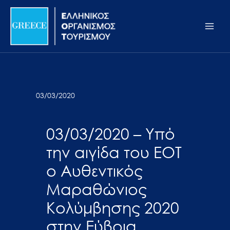
Μετάβαση
Σημείωση:
Main
στο
Αυτός
Men
περιεχόμενο
ο
ιστότοπος
περιλαμβάνει
ένα
σύστημα
03/03/2020
προσβασιμότητας.
03/03/2020 – Υπό
την αιγίδα του ΕΟΤ
ο Αυθεντικός
Μαραθώνιος
Κολύμβησης 2020
στην Εύβοια