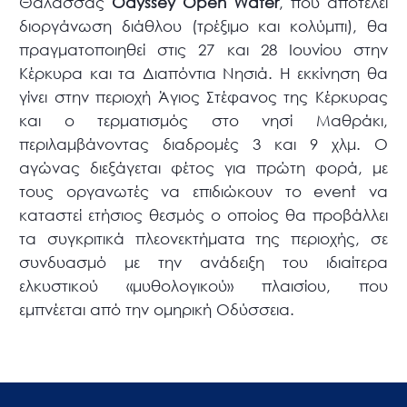
Θάλασσας
Odyssey Open Water
, που αποτελεί
διοργάνωση διάθλου (τρέξιμο και κολύμπι), θα
πραγματοποιηθεί στις 27 και 28 Ιουνίου στην
Κέρκυρα και τα Διαπόντια Νησιά. Η εκκίνηση θα
γίνει στην περιοχή Άγιος Στέφανος της Κέρκυρας
και ο τερματισμός στο νησί Μαθράκι,
περιλαμβάνοντας διαδρομές 3 και 9 χλμ. Ο
αγώνας διεξάγεται φέτος για πρώτη φορά, με
τους οργανωτές να επιδιώκουν το event να
καταστεί ετήσιος θεσμός ο οποίος θα προβάλλει
τα συγκριτικά πλεονεκτήματα της περιοχής, σε
συνδυασμό με την ανάδειξη του ιδιαίτερα
ελκυστικού «μυθολογικού» πλαισίου, που
εμπνέεται από την ομηρική Οδύσσεια.