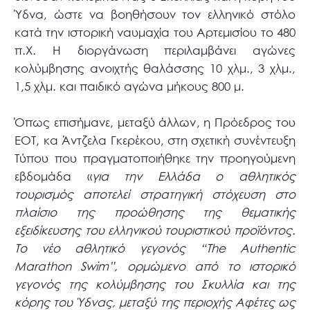
Ύδνα, ώστε να βοηθήσουν τον ελληνικό στόλο
κατά την ιστορική ναυμαχία του Αρτεμισίου το 480
π.Χ. Η διοργάνωση περιλαμβάνει αγώνες
κολύμβησης ανοιχτής θαλάσσης 10 χλμ., 3 χλμ.,
1,5 χλμ. και παιδικό αγώνα μήκους 800 μ.
Όπως επισήμανε, μεταξύ άλλων, η Πρόεδρος του
ΕΟΤ, κα Άντζελα Γκερέκου, στη σχετική συνέντευξη
Τύπου που πραγματοποιήθηκε την προηγούμενη
εβδομάδα «
για την Ελλάδα ο αθλητικός
τουρισμός αποτελεί στρατηγική στόχευση στο
πλαίσιο της προώθησης της θεματικής
εξειδίκευσης του ελληνικού τουριστικού προϊόντος.
Το νέο αθλητικό γεγονός “The Authentic
Marathon Swim”, ορμώμενο από το ιστορικό
γεγονός της κολύμβησης του Σκυλλία και της
κόρης του Ύδνας, μεταξύ της περιοχής Αφέτες ως