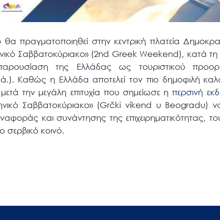
υ θα πραγματοποιηθεί στην κεντρική πλατεία Δημοκρατ
ηνικό Σαββατοκύριακο» (2nd Greek Weekend), κατά τη 
αρουσίαση της Ελλάδας ως τουριστικού προορισμ
.ά.). Καθώς η Ελλάδα αποτελεί τον πιο δημοφιλή κα
μετά την μεγάλη επιτυχία που σημείωσε η
περσινή εκ
ηνικό Σαββατοκύριακο» (Grčki vikend u Beogradu) να 
ναφοράς και συνάντησης της επιχειρηματικότητας, του
ο σερβικό κοινό.