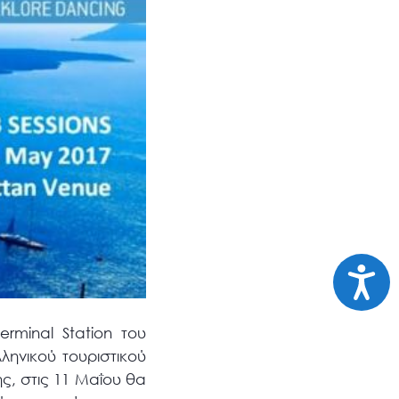
Προσι
minal Station του
ηνικού τουριστικού
ης, στις 11 Μαΐου θα