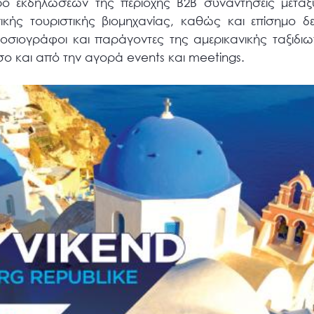
ο εκδηλώσεων της περιοχής B2B συναντήσεις μετα
νικής τουριστικής βιομηχανίας, καθώς και επίσημο 
σιογράφοι και παράγοντες της αμερικανικής ταξιδιω
όσο και από την αγορά events και meetings.