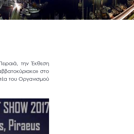
ειραιά, την Έκθεση
αββατοκύριακο» στο
ματέα του Οργανισμού