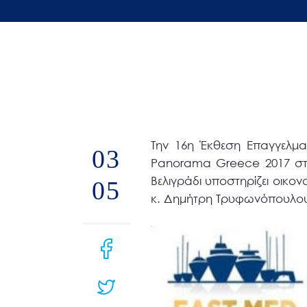
άτομα
με
προβλήματα
όρασης
που
χρησιμοποιούν
πρόγραμμα
Την 16η Έκθεση Επαγγελμα
ανάγνωσης
03
Panorama Greece 2017 στο
οθόνης
Βελιγράδι υποστηρίζει οικο
05
Πατήστε
κ. Δημήτρη Τρυφωνόπουλο
Control-
F10
για
να
ανοίξετε
ένα