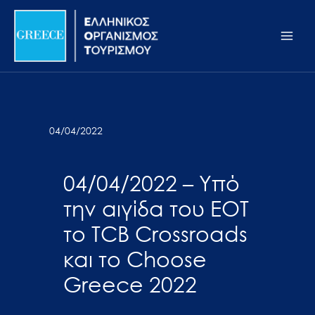
Μετάβαση
Σημείωση:
Main
στο
Αυτός
Men
περιεχόμενο
ο
ιστότοπος
περιλαμβάνει
ένα
σύστημα
04/04/2022
προσβασιμότητας.
04/04/2022 – Υπό
την αιγίδα του ΕΟΤ
το TCB Crossroads
και το Choose
Greece 2022