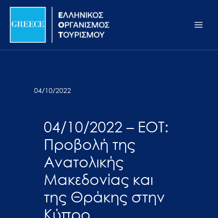
Μετάβαση
Σημείωση:
Main
στο
Αυτός
Men
περιεχόμενο
ο
ιστότοπος
περιλαμβάνει
ένα
σύστημα
04/10/2022
προσβασιμότητας.
04/10/2022 – ΕΟΤ:
Προβολή της
Ανατολικής
Μακεδονίας και
της Θράκης στην
Κύπρο