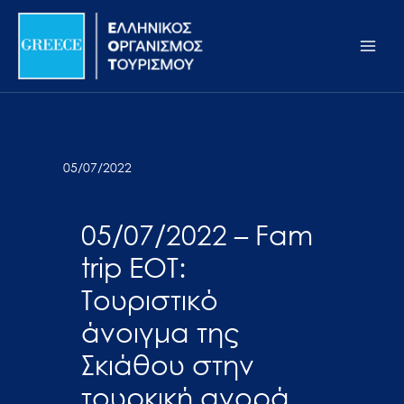
Μετάβαση
Σημείωση:
Main
στο
Αυτός
Men
περιεχόμενο
ο
ιστότοπος
περιλαμβάνει
ένα
σύστημα
05/07/2022
προσβασιμότητας.
05/07/2022 – Fam
trip ΕΟΤ:
Τουριστικό
άνοιγμα της
Σκιάθου στην
τουρκική αγορά