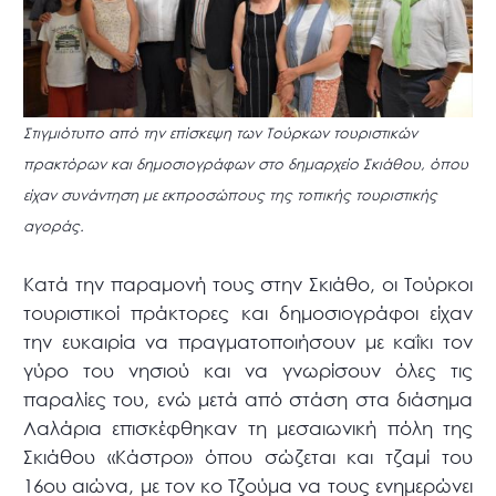
Στιγμιότυπο από την επίσκεψη των Τούρκων τουριστικών
πρακτόρων και δημοσιογράφων στο δημαρχείο Σκιάθου, όπου
είχαν συνάντηση με εκπροσώπους της τοπικής τουριστικής
αγοράς.
Κατά την παραμονή τους στην Σκιάθο, οι Τούρκοι
τουριστικοί πράκτορες και δημοσιογράφοι είχαν
την ευκαιρία να πραγματοποιήσουν με καΐκι τον
γύρο του νησιού και να γνωρίσουν όλες τις
παραλίες του, ενώ μετά από στάση στα διάσημα
Λαλάρια επισκέφθηκαν τη μεσαιωνική πόλη της
Σκιάθου «Κάστρο» όπου σώζεται και τζαμί του
16ου αιώνα, με τον κο Τζούμα να τους ενημερώνει