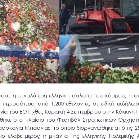
πασε η μεγαλύτερη ελληνική σαλάτα του κόσμου, η οπ
περισσότεροι από 1.200 εθελοντές σε ειδική εκδήλ
γία του ΕΟΤ, χθες Κυριακή 4 Σεπτεμβρίου στην Κόκκινη
ηκε στο πλαίσιο του Φεστιβάλ Στρατιωτικών Ορχηστρ
σσκάγια Μπάσνια», το οποίο διοργανώθηκε από τις 2
οίο έλαβε μέρος η μπάντα της ελληνικής Πολεμικής 