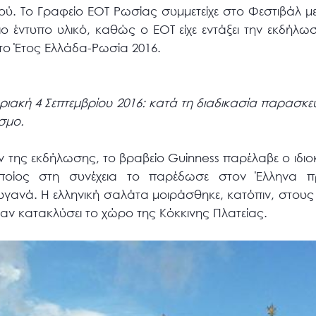
ού. Το Γραφείο ΕΟΤ Ρωσίας συμμετείχε στο Φεστιβάλ με
ύσιο έντυπο υλικό, καθώς ο ΕΟΤ είχε εντάξει την εκδήλ
το Έτος Ελλάδα-Ρωσία 2016.
ριακή 4 Σεπτεμβρίου 2016: κατά τη διαδικασία παρασκε
σμο.
της εκδήλωσης, το βραβείο Guinness παρέλαβε ο ιδιοκ
ποίος στη συνέχεια το παρέδωσε στον Έλληνα 
ανά. Η ελληνική σαλάτα μοιράσθηκε, κατόπιν, στους
χαν κατακλύσει το χώρο της Κόκκινης Πλατείας.