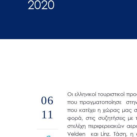
2020
άτομα
με
προβλήματα
όρασης
που
χρησιμοποιούν
πρόγραμμα
ανάγνωσης
οθόνης
Πατήστε
Control-
Οι ελληνικοί τουριστικοί π
06
F10
που πραγματοποίησε στην 
για
που κατέχει η χώρας μας σ
11
να
φορά, στις συζητήσεις με 
ανοίξετε
στελέχη περιφερειακών αερ
ένα
Velden και Linz. Τάση, η