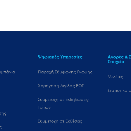
Ψηφιακές Υπηρεσίες
Αγορές & Σ
Στοιχεία
αμπάνια
Παροχή Σύμφωνης Γνώμης
Μελέτες
Χορήγηση Αιγίδας ΕΟΤ
Στατιστικά σ
Συμμετοχή σε Εκδηλώσεις
Τρίτων
ωσης
Συμμετοχή σε Εκθέσεις
ς