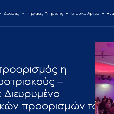
Δράσεις
Ψηφιακές Υπηρεσίες
Ιστορικό Αρχείο
Ανα
προορισμός η
υστριακούς –
: Διευρυμένο
ικών προορισμών το