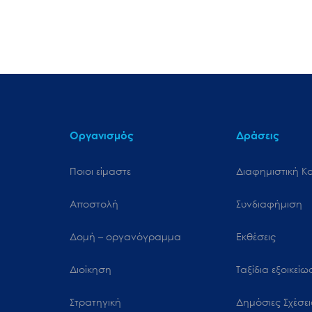
Οργανισμός
Δράσεις
Ποιοι είμαστε
Διαφημιστική Κ
Αποστολή
Συνδιαφήμιση
Δομή – οργανόγραμμα
Εκθέσεις
Διοίκηση
Ταξίδια εξοικεί
Στρατηγική
Δημόσιες Σχέσει