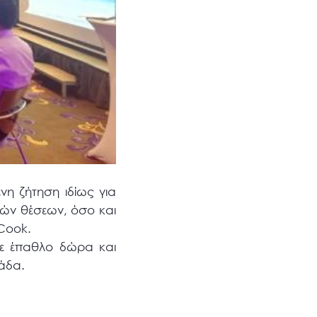
νη ζήτηση ιδίως για
κών θέσεων, όσο και
 Cook.
με έπαθλο δώρα και
λάδα.