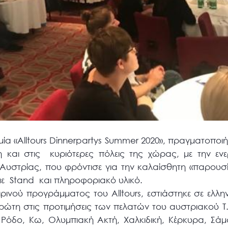
ία «Alltours Dinnerpartys Summer 2020», πραγματοποι
η και στις κυριότερες πόλεις της χώρας, με την εν
Αυστρίας, που φρόντισε για την καλαίσθητη «παρουσ
με Stand και πληροφοριακό υλικό.
ινού προγράμματος του Alltours, εστιάστηκε σε ελλ
ώτη στις προτιμήσεις των πελατών του αυστριακού Τ
 Ρόδο, Κω, Ολυμπιακή Ακτή, Χαλκιδική, Κέρκυρα, Σά