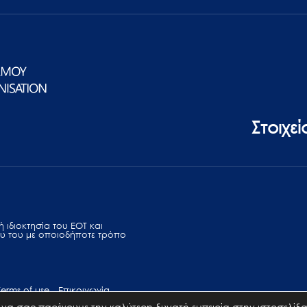
Στοιχε
 ιδιοκτησία του ΕΟΤ και
υ του με οποιοδήποτε τρόπο
Terms of use
Επικοινωνία
να σας παρέχουμε την καλύτερη δυνατή εμπειρία στην ιστοσελίδα