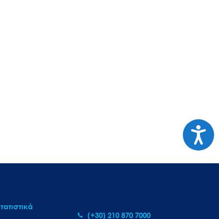
Προσι
τατιστικά
(+30) 210 870 7000