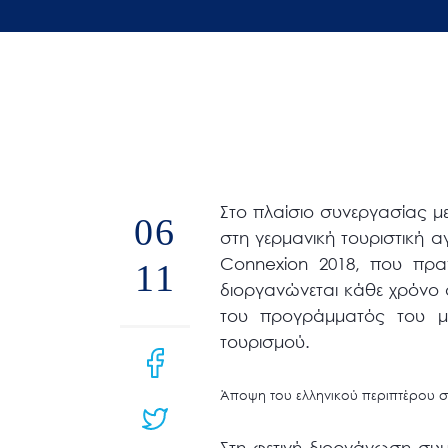
άτομα
με
προβλήματα
όρασης
που
χρησιμοποιούν
πρόγραμμα
Στο πλαίσιο συνεργασίας μ
ανάγνωσης
06
στη γερμανική τουριστική α
οθόνης
Connexion 2018, που πρα
11
Πατήστε
διοργανώνεται κάθε χρόνο 
Control-
του προγράμματός του μ
F10
τουρισμού.
για
να
Άποψη του ελληνικού περιπτέρου σ
ανοίξετε
ένα
Στη φετινή διοργάνωση συμμ