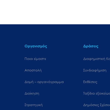
Οργανισμός
Δράσεις
Ποιοι είμαστε
Διαφημιστική Κ
Αποστολή
Συνδιαφήμιση
Δομή – οργανόγραμμα
Εκθέσεις
Διοίκηση
Ταξίδια εξοικεί
Στρατηγική
Δημόσιες Σχέσει