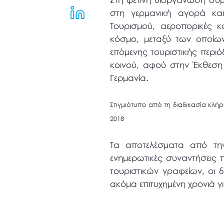
μενού
στη γερμανική αγορά και
προσβασιμότητας.
Τουρισμού, αεροπορικές κ
κόσμο, μεταξύ των οποίω
επόμενης τουριστικής περιό
κοινού, αφού στην Έκθεση
Γερμανία.
Στιγμιότυπο από τη διαδικασία κλ
2018
Τα αποτελέσματα από την 
ενημερωτικές συναντήσεις 
τουριστικών γραφείων, οι δ
ακόμα επιτυχημένη χρονιά γ