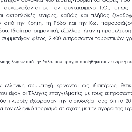
 συνεργάζονται με τον συγκεκριμένο Τ.Ο., όπως Ε
αι ακτοπλοϊκές εταιρίες, καθώς και πλήθος ξενοδο
ν από την Κρήτη, τη Ρόδο και την Κω, παρουσιάζο
δου. Ιδιαίτερα σημαντική, εξάλλου, ήταν η προσέλευση
 συμμετείχαν φέτος 2.400 εκπρόσωποι τουριστικών γ
ήρωσης δώρων από την Ρόδο, που πραγματοποίηθηκε στην κεντρική σκ
ελληνική συμμετοχή κρίνονται ως ιδιαιτέρως θετι
που είχαν οι Έλληνες επαγγελματίες με τους εκπροσώ
ύο πλευρές εξέφρασαν την αισιοδοξία τους ότι το 201
ια τον ελληνικό τουρισμό σε σχέση με την αγορά της Γε