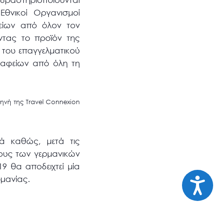
θνικοί Οργανισμοί
χείων από όλον τον
ντας το προϊόν της
 του επαγγελματικού
ραφείων από όλη τη
ηνή της Travel Connexion
κά καθώς, μετά τις
πους των γερμανικών
9 θα αποδειχτεί μία
Προσι
ρμανίας.