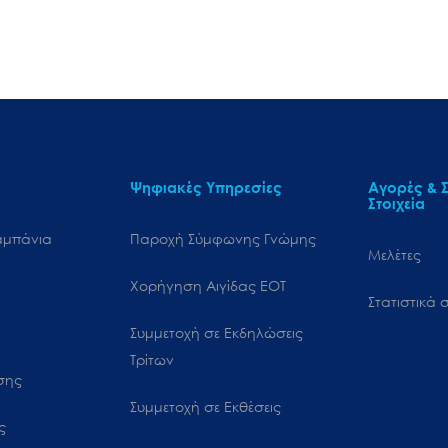
Ψηφιακές Υπηρεσίες
Αγορές & Σ
Στοιχεία
αμπάνια
Παροχή Σύμφωνης Γνώμης
Μελέτες
Χορήγηση Αιγίδας ΕΟΤ
Στατιστικά σ
Συμμετοχή σε Εκδηλώσεις
Τρίτων
ωσης
Συμμετοχή σε Εκθέσεις
ς