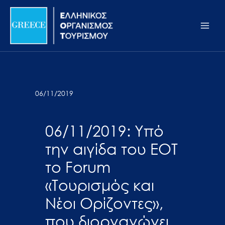
Μετάβαση
Σημείωση:
Main
στο
Αυτός
Men
περιεχόμενο
ο
ιστότοπος
περιλαμβάνει
ένα
σύστημα
06/11/2019
προσβασιμότητας.
06/11/2019: Υπό
την αιγίδα του ΕΟΤ
το Forum
«Τουρισμός και
Νέοι Ορίζοντες»,
που διοργανώνει