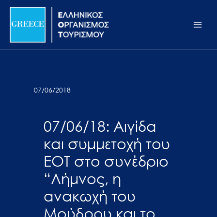
Μετάβαση
Σημείωση:
Main
στο
Αυτός
Men
περιεχόμενο
ο
ιστότοπος
περιλαμβάνει
ένα
σύστημα
07/06/2018
προσβασιμότητας.
07/06/18: Αιγίδα
και συμμετοχή του
ΕΟΤ στο συνέδριο
“Λήμνος, η
ανακωχή του
Μούδρου και το