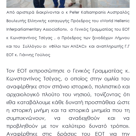
Από αριστερά διακρίνονται ο κ Peter Katsampanis Αυστραλός
Βουλευτής Ελληνικής καταγωγής Πρόεδρος του «World Hellenic
Interparliamentary Association», ο Γενικός Γραμματέας του ΕΟΤ
κ Κωνσταντίνος Τσέγας , ο Πρόεδρος των ξενοδόχων Λήμνου
και του Συλλόγου οι «Φίλοι των ANZAC» και αναπληρωτής Γ.Γ
ΕΟΤ κ. Γιάννης Γούλιος
Τον ΕΟΤ εκπροσώπησε ο Γενικός Γραμματέας κ.
Κωνσταντίνος Τσέγας, ο οποίος στην ομιλία του
αναφέρθηκε στον σπάνιο ιστορικό, πολιτιστικό και
αρχαιολογικό πλούτο του νησιού, τονίζοντας ότι
«θα καταβάλουμε κάθε δυνατή προσπάθεια ώστε
η ιστορική μνήμη και τα ιστορικά μνημεία που τη
συμπυκνώνουν, να αναδειχθούν και να
προβληθούν με τον καλύτερο δυνατό τρόπο».
Αναφέρθηκε στις δράσεις του ΕΟΤ για την