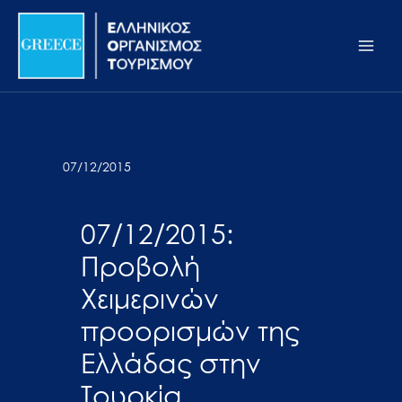
Μετάβαση
Σημείωση:
Main
στο
Αυτός
Men
περιεχόμενο
ο
ιστότοπος
περιλαμβάνει
ένα
σύστημα
07/12/2015
προσβασιμότητας.
07/12/2015:
Προβολή
Χειμερινών
προορισμών της
Ελλάδας στην
Τουρκία