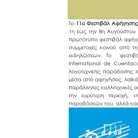
Το
11ο Φεστιβάλ Αφήγησης 
1η έως την 8η Αυγούστου 
πρωτότυπο φεστιβάλ αφήγη
συμμετοχές κοινού από τ
εκδηλώσεων. Το φεστιβά
International de Cuentac
λογοτεχνικής παράδοσης κ
μέσα από αφηγήσεις, λαϊκά
παράλληλες καλλιτεχνικές ε
την ευρύτερη περιοχή, 
παραδόσεών του, αλλά και 