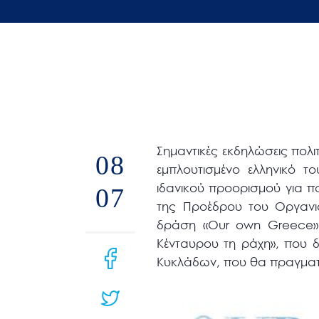
άτομα
με
προβλήματα
όρασης
που
χρησιμοποιούν
πρόγραμμα
Σημαντικές εκδηλώσεις πολ
ανάγνωσης
08
εμπλουτισμένο ελληνικό τ
οθόνης
ιδανικού προορισμού για πο
07
Πατήστε
της Προέδρου του Οργανισμ
Control-
δράση «Our own Greece» 
F10
Κένταυρου τη ράχη», που δ
για
Κυκλάδων, που θα πραγματ
να
ανοίξετε
ένα