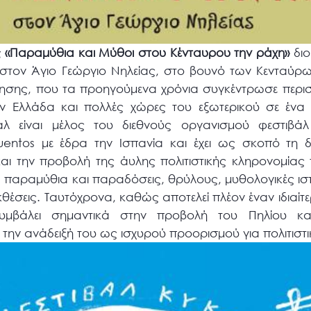
«Παραμύθια και Μύθοι στου Κένταυρου την ράχη»
διο
στον Άγιο Γεώργιο Νηλείας, στο βουνό των Κενταύρων
σης, που τα προηγούμενα χρόνια συγκέντρωσε περισ
ην Ελλάδα και πολλές χώρες του εξωτερικού σε ένα
λ είναι μέλος του διεθνούς οργανισμού φεστιβ
uentos με έδρα την Ισπανία και έχει ως σκοπό τη 
αι την προβολή της άυλης πολιτιστικής κληρονομίας
 παραμύθια και παραδόσεις, θρύλους, μυθολογικές ιστ
κθέσεις. Ταυτόχρονα, καθώς αποτελεί πλέον έναν ιδιαίτ
συμβάλει σημαντικά στην προβολή του Πηλίου και
την ανάδειξή του ως ισχυρού προορισμού για πολιτιστι