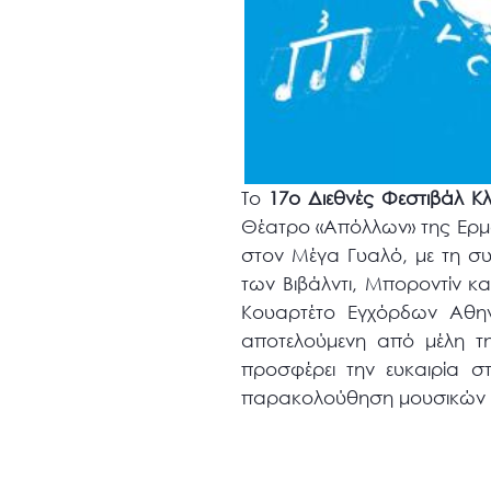
Το
17ο Διεθνές Φεστιβάλ 
Θέατρο «Απόλλων» της Ερμ
στον Μέγα Γυαλό, με τη σ
των Βιβάλντι, Μποροντίν κ
Κουαρτέτο Εγχόρδων Αθη
αποτελούμενη από μέλη τη
προσφέρει την ευκαιρία σ
παρακολούθηση μουσικών 