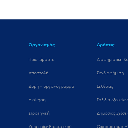
Οργανισμός
Δράσεις
Ποιοι είμαστε
Διαφημιστική Κ
Αποστολή
Συνδιαφήμιση
Δομή – οργανόγραμμα
Εκθέσεις
Διοίκηση
Ταξίδια εξοικεί
Στρατηγική
Δημόσιες Σχέσει
Υπηρεσίες Εσωτερικού
Oικοσύστημα Vi