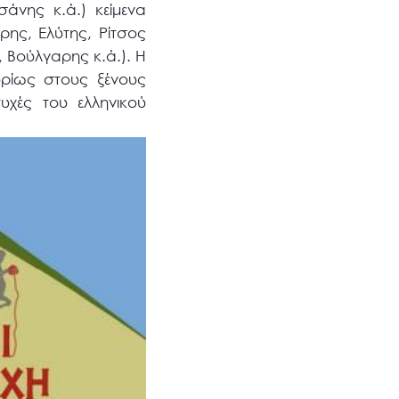
άνης κ.ά.) κείμενα
ης, Ελύτης, Ρίτσος
 Βούλγαρης κ.ά.). Η
υρίως στους ξένους
υχές του ελληνικού