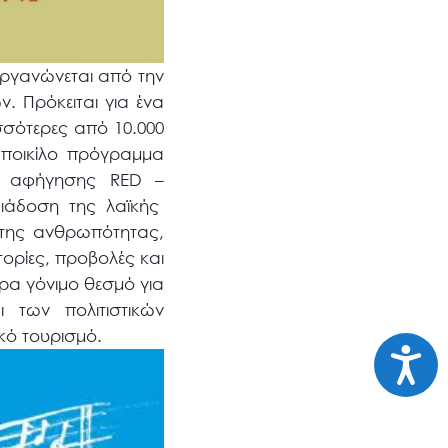
ργανώνεται από την
. Πρόκειται για ένα
σότερες από 10.000
 ποικίλο πρόγραμμα
άλ αφήγησης RED –
διάδοση της λαϊκής
 της ανθρωπότητας,
ορίες, προβολές και
ερα γόνιμο θεσμό για
 των πολιτιστικών
κό τουρισμό.
Προσι