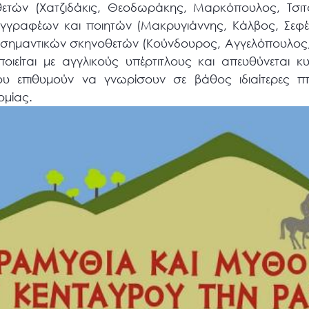
ετών (Χατζιδάκις, Θεοδωράκης, Μαρκόπουλος, Τσιτσ
γραφέων και ποιητών (Μακρυγιάννης, Κάλβος, Σεφέρ
ίες σημαντικών σκηνοθετών (Κούνδουρος, Αγγελόπουλος,
είται με αγγλικούς υπέρτιτλους και απευθύνεται κ
υ επιθυμούν να γνωρίσουν σε βάθος ιδιαίτερες πτ
ομίας.