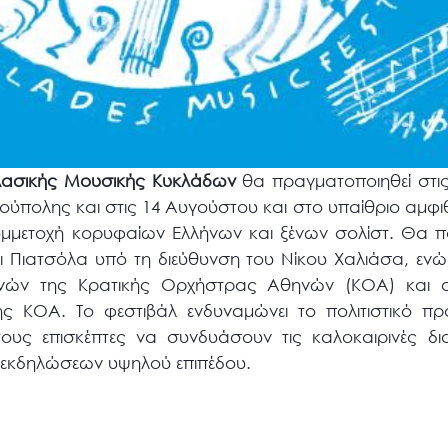
Κλασικής Μουσικής Κυκλάδων
θα πραγματοποιηθεί στι
ούπολης και στις 14 Αυγούστου και στο υπαίθριο αμφ
υμμετοχή κορυφαίων Ελλήνων και ξένων σολίστ. Θα 
αι Πιατσόλα υπό τη διεύθυνση του Νίκου Χαλιάσα, ε
νών της Κρατικής Ορχήστρας Αθηνών (ΚΟΑ) και 
ς ΚΟΑ. Το φεστιβάλ ενδυναμώνει το πολιτιστικό πρ
τους επισκέπτες να συνδυάσουν τις καλοκαιρινές δι
εκδηλώσεων υψηλού επιπέδου.