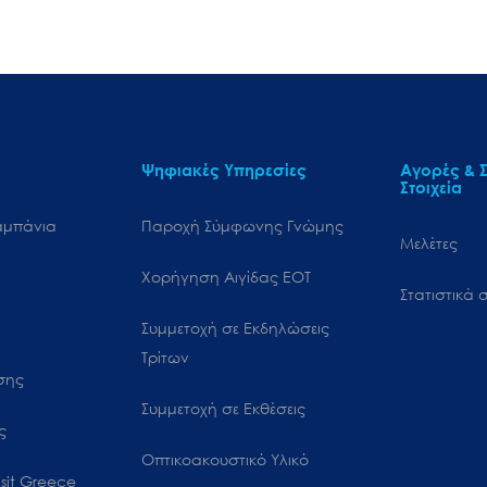
Ψηφιακές Υπηρεσίες
Αγορές & Σ
Στοιχεία
αμπάνια
Παροχή Σύμφωνης Γνώμης
Μελέτες
Χορήγηση Αιγίδας ΕΟΤ
Στατιστικά σ
Συμμετοχή σε Εκδηλώσεις
Τρίτων
ωσης
Συμμετοχή σε Εκθέσεις
ς
Οπτικοακουστικό Υλικό
sit Greece