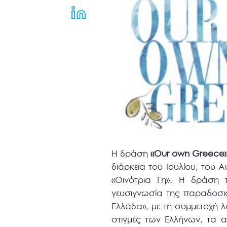
μενού
προσβασιμότητας.
Η δράση
«
Our
own
Greece
διάρκεια του Ιουλίου, του
«Οινότρια Γη». Η δράση π
γευσιγνωσία της παραδοσι
Ελλάδα», με τη συμμετοχή 
στιγμές των Ελλήνων, τα α