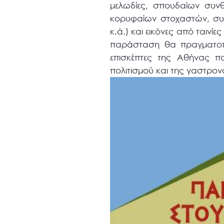
μελωδίες, σπουδαίων συνθ
κορυφαίων στοχαστών, συγ
κ.ά.) και εικόνες από ταιν
παράσταση θα πραγματοποι
επισκέπτες της Αθήνας πο
πολιτισμού και της γαστρον