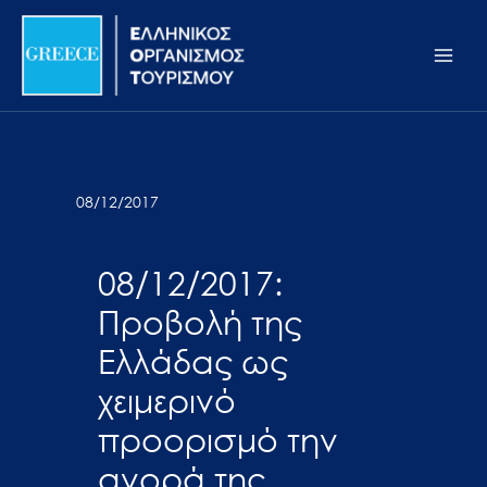
Μετάβαση
Σημείωση:
Main
στο
Αυτός
Men
περιεχόμενο
ο
ιστότοπος
περιλαμβάνει
ένα
σύστημα
08/12/2017
προσβασιμότητας.
08/12/2017:
Προβολή της
Ελλάδας ως
χειμερινό
προορισμό την
αγορά της