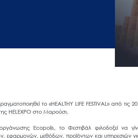
ραγματοποιηθεί το «HEALTHY LIFE FESTIVAL» από τις 20
 της HELEXPO στο Μαρούσι.
ργάνωσης Ecopolis, το Φεστιβάλ φιλοδοξεί να γίν
 εφαρμογών, μεθόδων, προϊόντων και υπηρεσιών για 