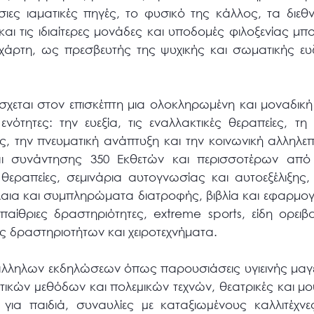
σιες ιαματικές πηγές, το φυσικό της κάλλος, τα δι
ι τις ιδιαίτερες μονάδες και υποδομές φιλοξενίας μπορ
χάρτη, ως πρεσβευτής της ψυχικής και σωματικής ευ
πόσχεται στον επισκέπτη μια ολοκληρωμένη και μοναδική
 ενότητες: την ευεξία, τις εναλλακτικές θεραπείες, τη
ες, την πνευματική ανάπτυξη και την κοινωνική αλληλε
αι συνάντησης 350 Εκθετών και περισσοτέρων από 
 θεραπείες, σεμινάρια αυτογνωσίας και αυτοεξέλιξης,
λαια και συμπληρώματα διατροφής, βιβλία και εφαρμογέ
παίθριες δραστηριότητες, extreme sports, είδη ορει
ς δραστηριοτήτων και χειροτεχνήματα.
λληλων εκδηλώσεων όπως παρουσιάσεις υγιεινής μαγε
ναστικών µεθόδων και πολεµικών τεχνών, θεατρικές και 
για παιδιά, συναυλίες µε καταξιωµένους καλλιτέχνε