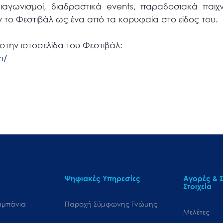
ιαγωνισµοί, διαδραστικά events, παραδοσιακά παιχνί
 το Φεστιβάλ ως ένα από τα κορυφαία στο είδος του.
στην ιστοσελίδα του Φεστιβάλ:
m/
Ψηφιακές Υπηρεσίες
Αγορές & Σ
Στοιχεία
αμπάνια
Παροχή Σύμφωνης Γνώμης
Μελέτες