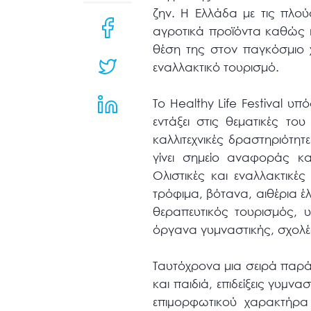
μενού
ζην. Η Ελλάδα με τις πλού
προσβασιμότητας.
αγροτικά προϊόντα καθώς κα
θέση της στον παγκόσμιο 
εναλλακτικό τουρισμό.
Το Healthy Life Festival υ
εντάξει στις θεματικές του
καλλιτεχνικές δραστηριότητ
γίνει σημείο αναφοράς κ
Ολιστικές και εναλλακτικές
τρόφιμα, βότανα, αιθέρια έ
θεραπευτικός τουρισμός, υ
όργανα γυμναστικής, σχολέ
Ταυτόχρονα μια σειρά παρά
και παιδιά, επιδείξεις γυµ
επιµορφωτικού χαρακτήρα 