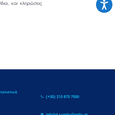
Προσι
δια, και κληρώσεις
τατιστικά
(+30) 210 870 7000
info[at symbol]gnto.gr