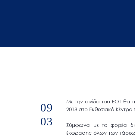
άτομα
με
προβλήματα
όρασης
που
χρησιμοποιούν
πρόγραμμα
ανάγνωσης
οθόνης
Πατήστε
Control-
F10
Με την αιγίδα του ΕΟΤ θα π
09
για
2018 στο Εκθεσιακό Κέντρο
να
03
ανοίξετε
Σύμφωνα με το φορέα διο
ένα
έκφρασης όλων των τάσεων,