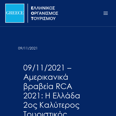
Μετάβαση
Σημείωση:
Main
στο
Αυτός
Men
περιεχόμενο
ο
ιστότοπος
περιλαμβάνει
ένα
σύστημα
09/11/2021
προσβασιμότητας.
09/11/2021 –
Αμερικανικά
βραβεία RCA
2021: Η Ελλάδα
2ος Καλύτερος
Τουριστικός