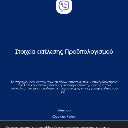
Στοιχεία εκτέλεσης Προϋπολογισμού
Το περιεχόμενο αυτών των σελίδων αποτελεί πvευματική ιδιοκτησία
του ΕΟΤ και απαγορεύεται η αναδημοσίευση μέρους ή του
συνόλου του με οποιοδήποτε τρόπο χωρίς την έγγραφη άδεια του
ΕΟΤ.
Sitemap
Cookies Policy
Personal Data Protection
Χρησιμοποιούμε cookies ώστε να σας παρέχουμε την