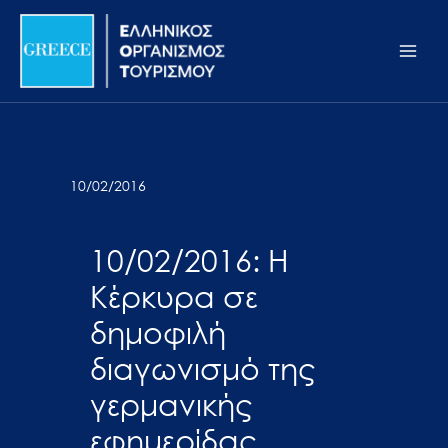
Μετάβαση
Σημείωση:
Main
στο
Αυτός
Men
περιεχόμενο
ο
ιστότοπος
περιλαμβάνει
ένα
σύστημα
10/02/2016
προσβασιμότητας.
10/02/2016: H
Κέρκυρα σε
δημοφιλή
διαγωνισμό της
γερμανικής
εφημερίδας