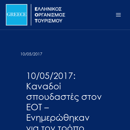
Μετάβαση
Σημείωση:
Main
στο
Αυτός
Men
περιεχόμενο
ο
ιστότοπος
περιλαμβάνει
ένα
σύστημα
10/05/2017
προσβασιμότητας.
10/05/2017:
Καναδοί
σπουδαστές στον
ΕΟΤ –
Ενημερώθηκαν
για τον τρόπο