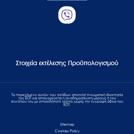
Στοιχεία εκτέλεσης Προϋπολογισμού
Το περιεχόμενο αυτών των σελίδων αποτελεί πvευματική ιδιοκτησία
του ΕΟΤ και απαγορεύεται η αναδημοσίευση μέρους ή του
συνόλου του με οποιοδήποτε τρόπο χωρίς την έγγραφη άδεια του
ΕΟΤ.
Sitemap
Cookies Policy