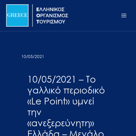
Μετάβαση
Σημείωση:
Main
στο
Αυτός
Men
περιεχόμενο
ο
ιστότοπος
περιλαμβάνει
ένα
σύστημα
10/05/2021
προσβασιμότητας.
10/05/2021 – Το
γαλλικό περιοδικό
«Le Point» υμνεί
την
«ανεξερεύνητη»
Ελλάδα – Μεγάλο