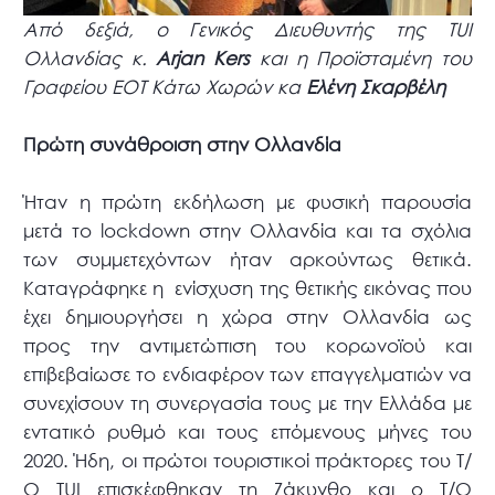
Από δεξιά, ο Γενικός Διευθυντής της TUI
Ολλανδίας κ.
Arjan Kers
και η Προϊσταμένη του
Γραφείου ΕΟΤ Κάτω Χωρών κα
Ελένη Σκαρβέλη
Πρώτη συνάθροιση στην Ολλανδία
Ήταν η πρώτη εκδήλωση με φυσική παρουσία
μετά το lockdown στην Ολλανδία και τα σχόλια
των συμμετεχόντων ήταν αρκούντως θετικά.
Καταγράφηκε η ενίσχυση της θετικής εικόνας που
έχει δημιουργήσει η χώρα στην Ολλανδία ως
προς την αντιμετώπιση του κορωνοϊού και
επιβεβαίωσε το ενδιαφέρον των επαγγελματιών να
συνεχίσουν τη συνεργασία τους με την Ελλάδα με
εντατικό ρυθμό και τους επόμενους μήνες του
2020. Ήδη, οι πρώτοι τουριστικοί πράκτορες του Τ/
Ο TUI επισκέφθηκαν τη Ζάκυνθο και ο Τ/Ο