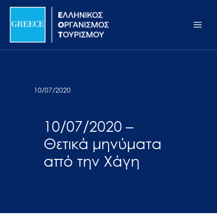
Μετάβαση
Σημείωση:
Main
στο
Αυτός
Men
περιεχόμενο
ο
ιστότοπος
περιλαμβάνει
ένα
σύστημα
10/07/2020
προσβασιμότητας.
10/07/2020 –
Θετικά μηνύματα
από την Χάγη