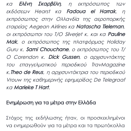
κα
Ελένη Σκαρβέλη
, η εκπρόσωπος των
εκδόσεων Hearst κα
Fadoua el Harrak
, η
εκπρόσωπος στην Ολλανδία της αεροπορικής
εταιρείας Aegean Airlines κα
Natascha Tieleman
,
οι εκπρόσωποι του Τ/Ο Silverjet κ. και κα
Pauline
Mak
, ο εκπρόσωπος της πλατφόρμας Holiday
Guru κ.
Sami Chouchane
, ο εκπρόσωπος του Τ/
Ο Corendon κ.
Dick Gussen
, ο αρχισυντάκτης
του επαγγελματικού περιοδικού TravMagazine
κ.
Theo de Reus
, η αρχισυντάκτρια του περιοδικού
Vrouw της καθημερινής εφημερίδας De Telegraaf
κα
Marieke T Hart
.
Ενημέρωση για τα μέτρα στην Ελλάδα
Στόχος της εκδήλωσης ήταν, οι προσκεκλημένοι
να ενημερωθούν για τα μέτρα και τα πρωτόκολλα