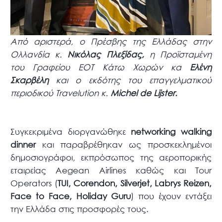
Από αριστερά, ο Πρέσβης της Ελλάδας στην
Ολλανδία κ.
Νικόλας Πλεξίδας,
η Προϊσταμένη
του Γραφείου ΕΟΤ Κάτω Χωρών κα
Ελένη
Σκαρβέλη
και ο εκδότης του επαγγελματικού
περιοδικού Travelution κ.
Michel de Lijster
.
Συγκεκριμένα διοργανώθηκε
networking walking
dinner
και παραβρέθηκαν ως προσκεκλημένοι
δημοσιογράφοι, εκπρόσωπος της αεροπορικής
εταιρείας Aegean Airlines καθώς και Tour
Operators (
TUI, Corendon, Silverjet, Labrys Reizen,
Face to Face, Holiday Guru
) που έχουν εντάξει
την Ελλάδα στις προσφορές τους.