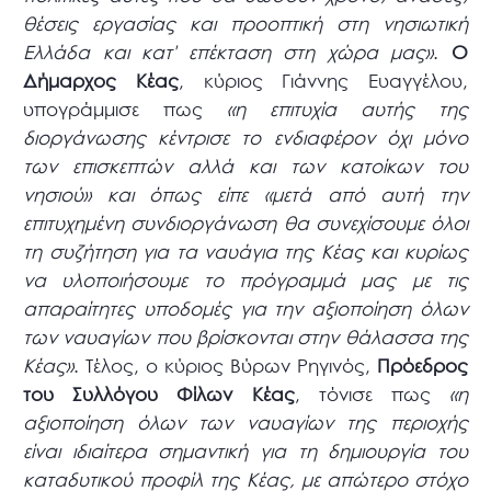
θέσεις εργασίας και προοπτική στη νησιωτική
Ελλάδα και κατ' επέκταση στη χώρα μας»
.
Ο
Δήμαρχος Κέας
, κύριος Γιάννης Ευαγγέλου,
υπογράμμισε πως
«η επιτυχία αυτής της
διοργάνωσης κέντρισε το ενδιαφέρον όχι μόνο
των επισκεπτών αλλά και των κατοίκων του
νησιού» και όπως είπε «μετά από αυτή την
επιτυχημένη συνδιοργάνωση θα συνεχίσουμε όλοι
τη συζήτηση για τα ναυάγια της Κέας και κυρίως
να υλοποιήσουμε το πρόγραμμά μας με τις
απαραίτητες υποδομές για την αξιοποίηση όλων
των ναυαγίων που βρίσκονται στην θάλασσα της
Κέας»
. Τέλος, ο κύριος Βύρων Ρηγινός,
Πρόεδρος
του Συλλόγου Φίλων Κέας
, τόνισε πως
«η
αξιοποίηση όλων των ναυαγίων της περιοχής
είναι ιδιαίτερα σημαντική για τη δημιουργία του
καταδυτικού προφίλ της Κέας, με απώτερο στόχο