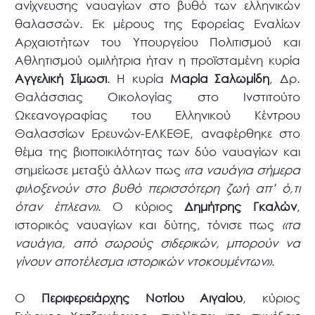
ανίχνευσης ναυαγίων στο βυθό των ελληνικών
θαλασσών. Εκ μέρους της Εφορείας Εναλίων
Αρχαιοτήτων του Υπουργείου Πολιτισμού και
Αθλητισμού ομιλήτρια ήταν η προϊσταμένη κυρία
Αγγελική Σίμωσι
. Η κυρία
Μαρία Σαλωμίδη
, Δρ.
Θαλάσσιας Οικολογίας στο Ινστιτούτο
Ωκεανογραφίας του Ελληνικού Κέντρου
Θαλασσίων Ερευνών-ΕΛΚΕΘΕ, αναφέρθηκε στο
θέμα της βιοποικιλότητας των δύο ναυαγίων και
σημείωσε μεταξύ άλλων πως
«τα ναυάγια σήμερα
φιλοξενούν στο βυθό περισσότερη ζωή απ’ ό,τι
όταν έπλεαν»
. Ο κύριος
Δημήτρης Γκαλών
,
ιστορικός ναυαγίων και δύτης, τόνισε πως
«τα
ναυάγια, από σωρούς σιδερικών, μπορούν να
γίνουν αποτέλεσμα ιστορικών ντοκουμέντων»
.
Ο
Περιφερειάρχης Νοτίου Αιγαίου
, κύριος