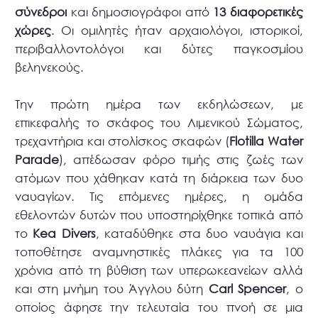
σύνεδροι
και δημοσιογράφοι από
13 διαφορετικές
χώρες
. Οι ομιλητές ήταν αρχαιολόγοι, ιστορικοί,
περιβαλλοντολόγοι και δύτες παγκοσμίου
βεληνεκούς.
Την πρώτη ημέρα των εκδηλώσεων, με
επικεφαλής το σκάφος του Λιμενικού Σώματος,
τρεχαντήρια και στολίσκος σκαφών (
Flotilla Water
Parade
), απέδωσαν φόρο τιμής στις ζωές των
ατόμων που χάθηκαν κατά τη διάρκεια των δυο
ναυαγίων. Τις επόμενες ημέρες, η ομάδα
εθελοντών δυτών που υποστηρίχθηκε τοπικά από
το
Kea Divers
, καταδύθηκε στα δυο ναυάγια και
τοποθέτησε αναμνηστικές πλάκες για τα 100
χρόνια από τη βύθιση των υπερωκεανείων αλλά
και στη μνήμη του Άγγλου δύτη
Carl Spencer
, ο
οποίος άφησε την τελευταία του πνοή σε μια