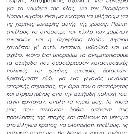
Γιώργος Χατζημάρκος, σχολίασε:
«το συνέδριο
για τα ναυάγια της Κέας, για την Περιφέρεια
Νοτίου Αιγαίου είναι μια ευκαιρία να μιλήσουμε για
τις χαμένες ευκαιρίες αυτής της χώρας. Πρέπει,
επιτέλους να σπάσουμε τον κύκλο των χαμένων
ευκαιριών και η Περιφέρεια Νοτίου Αιγαίου
εργάζεται γι’ αυτό, εντατικά, μεθοδικά και με
σχέδιο. Μόνο έτσι μπορούμε να αντιμετωπίσουμε
τα αδιέξοδα που συσσώρευσαν καταστροφικές
πολιτικές και χαμένες ευκαιρίες δεκαετιών.
Βρισκόμαστε εδώ, για ένα γεγονός μεγάλης
ιστορικής σημασίας, την ώρα που ο ανιστόρητος
και στριμωγμένος από την αδιέξοδη πολιτική του,
Ταγίπ Ερντογάν, απειλεί τα νησιά μας. Τα νησιά
μας που στέκονται όρθια απέναντι στις
προκλήσεις της εποχής και στέλνουν το μήνυμα
στο ελληνικό κράτος, να υλοποιήσει, επιτέλους, τις
πολιτικές αυτές που θα δώσουν χρόνο, ανάσες,