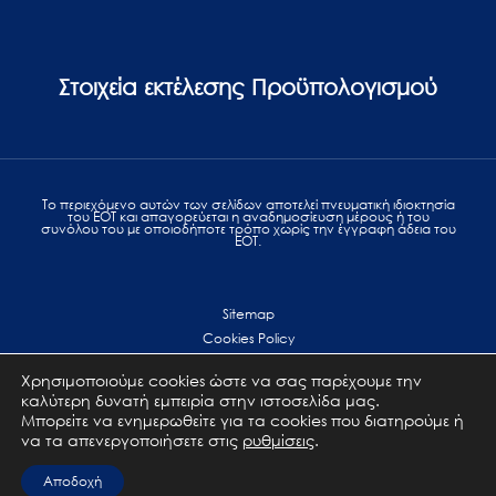
Στοιχεία εκτέλεσης Προϋπολογισμού
Το περιεχόμενο αυτών των σελίδων αποτελεί πvευματική ιδιοκτησία
του ΕΟΤ και απαγορεύεται η αναδημοσίευση μέρους ή του
συνόλου του με οποιοδήποτε τρόπο χωρίς την έγγραφη άδεια του
ΕΟΤ.
Sitemap
Cookies Policy
Personal Data Protection
Χρησιμοποιούμε cookies ώστε να σας παρέχουμε την
Terms of use
καλύτερη δυνατή εμπειρία στην ιστοσελίδα μας.
Επικοινωνία
Μπορείτε να ενημερωθείτε για τα cookies που διατηρούμε ή
να τα απενεργοποιήσετε στις
ρυθμίσεις
.
All Rights Reserved. GNTO © 2023
Αποδοχή