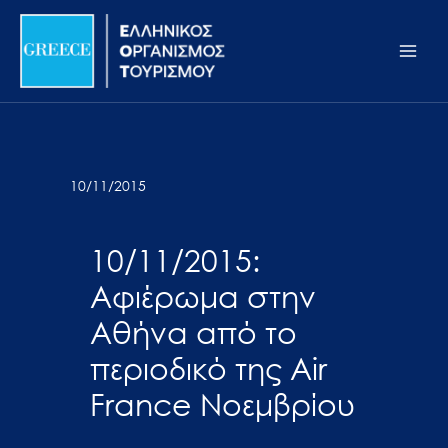
Μετάβαση
Σημείωση:
Main
στο
Αυτός
Men
περιεχόμενο
ο
ιστότοπος
περιλαμβάνει
ένα
σύστημα
10/11/2015
προσβασιμότητας.
10/11/2015:
Αφιέρωμα στην
Αθήνα από το
περιοδικό της Air
France Νοεμβρίου