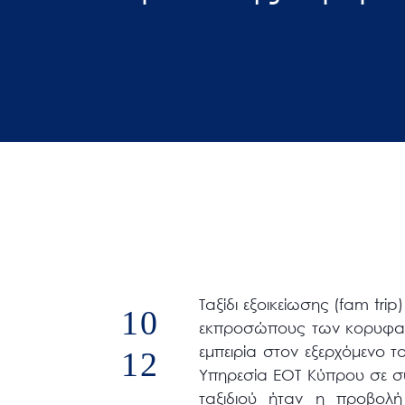
άτομα
με
προβλήματα
όρασης
που
χρησιμοποιούν
πρόγραμμα
ανάγνωσης
οθόνης
Πατήστε
Control-
F10
Ταξίδι εξοικείωσης (fam tri
10
για
εκπροσώπους των κορυφαί
να
εμπειρία στον εξερχόμενο 
12
ανοίξετε
Υπηρεσία ΕΟΤ Κύπρου σε σ
ένα
ταξιδιού ήταν η προβολ