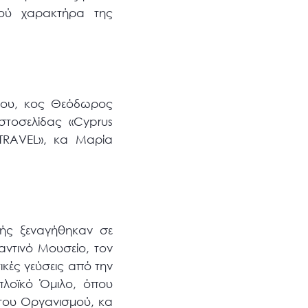
ικού χαρακτήρα της
ρου, κος Θεόδωρος
στοσελίδας «Cyprus
TRAVEL», κα Μαρία
ής ξεναγήθηκαν σε
αντινό Μουσείο, τον
κές γεύσεις από την
πλοϊκό Όμιλο, όπου
του Οργανισμού, κα