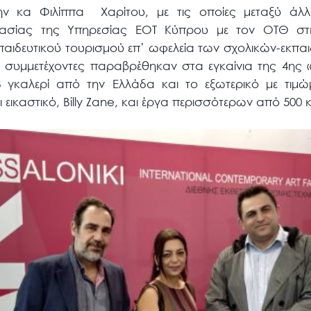
ν κα Φιλίππα Χαρίτου, με τις οποίες μεταξύ άλ
γασίας της Υπηρεσίας ΕΟΤ Κύπρου με τον ΟΤΘ στ
αιδευτικού τουρισμού επ’ ωφελεία των σχολικών-εκπαι
συμμετέχοντες παραβρέθηκαν στα εγκαίνια της 4ης «AR
8 γκαλερί από την Ελλάδα και το εξωτερικό με τιμώμ
εικαστικό, Billy Zane, και έργα περισσότερων από 500 κ