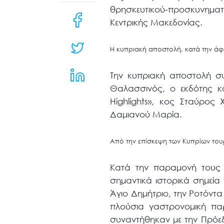
μενού
θρησκευτικού-προσκυνηματ
προσβασιμότητας.
Κεντρικής Μακεδονίας.
Η κυπριακή αποστολή, κατά την άφ
Την κυπριακή αποστολή σ
Θαλασσινός, ο εκδότης κα
Highlights», κος Σταύρο
Δαμιανού Μαρία.
Από την επίσκεψη των Κυπρίων του
Κατά την παραμονή τους 
σημαντικά ιστορικά σημεία 
Άγιο Δημήτριο, την Ροτόντ
πλούσια γαστρονομική πα
συναντήθηκαν με την Πρόε