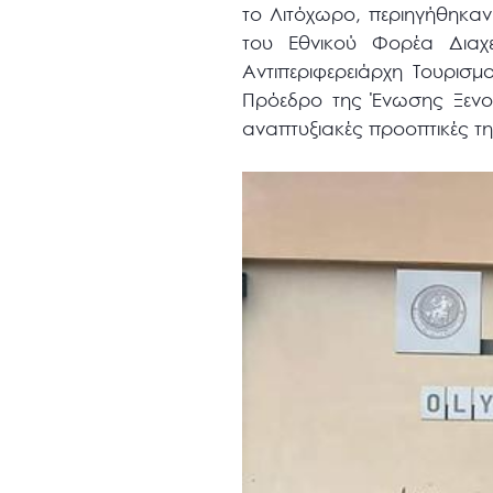
το Λιτόχωρο, περιηγήθηκαν
του Εθνικού Φορέα Διαχ
Αντιπεριφερειάρχη Τουρισ
Πρόεδρο της Ένωσης Ξενοδ
αναπτυξιακές προοπτικές τη