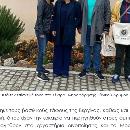
, μετά την επίσκεψή τους στο Κέντρο Πληροφόρησης Εθνικού Δρυμού
ηκε τους βασιλικούς τάφους της Βεργίνας, καθώς και τ
ή, όπου είχαν την ευκαιρία να περιηγηθούν στους αμπε
ξεναγηθούν στα εργαστήρια οινοποίησης και το Μο