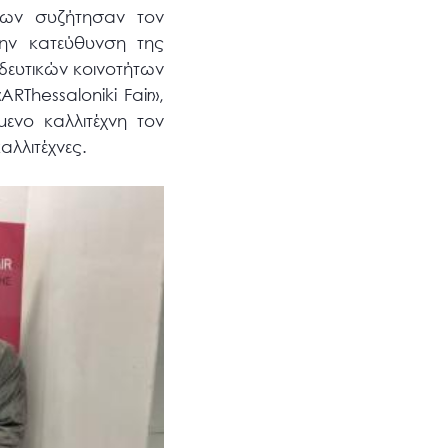
λων συζήτησαν τον
ην κατεύθυνση της
δευτικών κοινοτήτων
Thessaloniki Fair»,
ενο καλλιτέχνη τον
αλλιτέχνες.