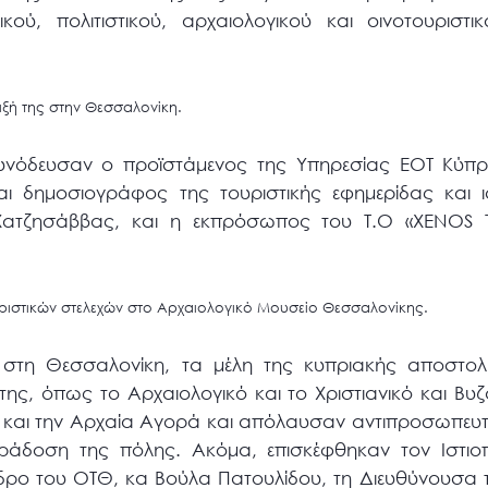
ικού, πολιτιστικού, αρχαιολογικού και οινοτουριστ
ιξή της στην Θεσσαλονίκη.
υνόδευσαν ο προϊστάμενος της Υπηρεσίας ΕΟΤ Κύπ
ι δημοσιογράφος της τουριστικής εφημερίδας και ι
ς Χατζησάββας, και η εκπρόσωπος του Τ.Ο «XENOS 
ριστικών στελεχών στο Αρχαιολογικό Μουσείο Θεσσαλονίκης.
στη Θεσσαλονίκη, τα μέλη της κυπριακής αποστολ
της, όπως το Αρχαιολογικό και το Χριστιανικό και Βυζ
α και την Αρχαία Αγορά και απόλαυσαν αντιπροσωπευτι
ράδοση της πόλης. Ακόμα, επισκέφθηκαν τον Ιστιο
δρο του ΟΤΘ, κα Βούλα Πατουλίδου, τη Διευθύνουσα 