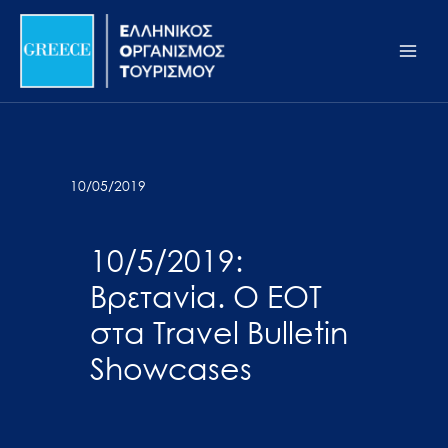
Μετάβαση
Σημείωση:
Main
στο
Αυτός
Men
περιεχόμενο
ο
ιστότοπος
περιλαμβάνει
ένα
σύστημα
10/05/2019
προσβασιμότητας.
10/5/2019:
Βρετανία. Ο ΕΟΤ
στα Travel Bulletin
Showcases