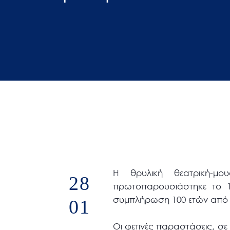
άτομα
με
προβλήματα
όρασης
που
χρησιμοποιούν
πρόγραμμα
ανάγνωσης
οθόνης
Πατήστε
Control-
F10
Η θρυλική θεατρική-μ
28
για
πρωτοπαρουσιάστηκε το 1
να
συμπλήρωση 100 ετών από 
01
ανοίξετε
ένα
Οι φετινές παραστάσεις, σε