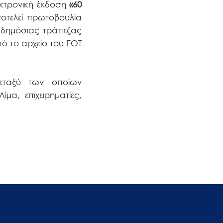
λεκτρονική έκδοση
«
60
οτελεί πρωτοβουλία
ς δημόσιας τράπεζας
ό το αρχείο του ΕΟΤ
μεταξύ των οποίων
μα, επιχειρηματίες,