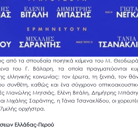
ός από τα σπουδαία ποιητικά κείμενα του Μ. Θεοδωρ
ενα του Γ. Βάλαρη, τα οποία πραγματεύονται κυ
 ελληνικής κοινωνίας: τον έρωτα, τη ξενιτιά, τον θά
του συνθέτη, καθώς και ένα σύγχρονο οπτικοακουστικ
ές Μανώλης Μητσιάς, Ελένη Βιτάλη, Δημήτρης Μπάσης 
αι Μιχάλης Σαράντης, η Tάνια Τσανακλίδου, οι χορευτ
 7μελής ορχήστρα.
χέσεων Ελλάδας-Περού