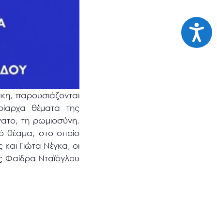
Προσι
άκη, παρουσιάζονται
ρίαρχα θέματα της
νατο, τη ρωμιοσύνη.
ό θέαμα, στο οποίο
και Γιώτα Νέγκα, οι
ές Φαίδρα Νταϊόγλου