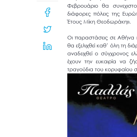
μενού
Φεβρουάριο θα συνεχιστο
προσβασιμότητας.
διάφορες πόλεις της Ευρώ
Έτους Μίκη Θεοδωράκη».
Οι παραστάσεις σε Αθήνα κ
θα εξελιχθεί καθ’ όλη τη δ
αναδειχθεί ο σύγχρονος ελ
έχουν την ευκαιρία να ζήσ
τραγούδια του κορυφαίου σ