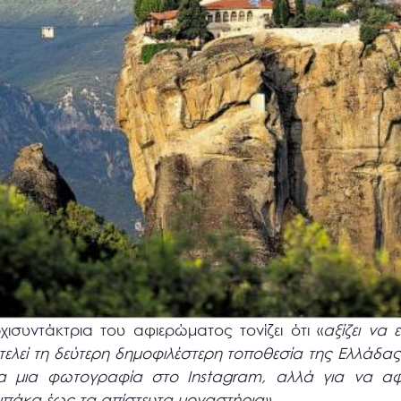
ισυντάκτρια του αφιερώματος τονίζει ότι «
αξίζει να 
ελεί τη δεύτερη δημοφιλέστερη τοποθεσία της Ελλάδα
ια μια φωτογραφία στο Instagram, αλλά για να αφ
πάκα έως τα απίστευτα μοναστήρια».