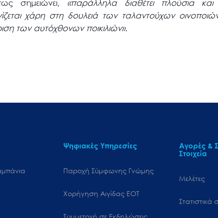
πως σημειώνει,
«παράλληλα διαθέτει πλούσια και 
ίζεται χάρη στη δουλειά των ταλαντούχων οινοποιών
ιση των αυτόχθονων ποικιλιών».
Ψηφιακές Υπηρεσίες
Αγορές & Σ
Στοιχεία
αμπάνια
Παροχή Σύμφωνης Γνώμης
Μελέτες
Χορήγηση Αιγίδας ΕΟΤ
Στατιστικά σ
Συμμετοχή σε Εκδηλώσεις