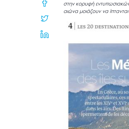
μενού
στην κορυφή εντυπωσιακών 
προσβασιμότητας.
αιώνα μοιάζουν να ίπτανται