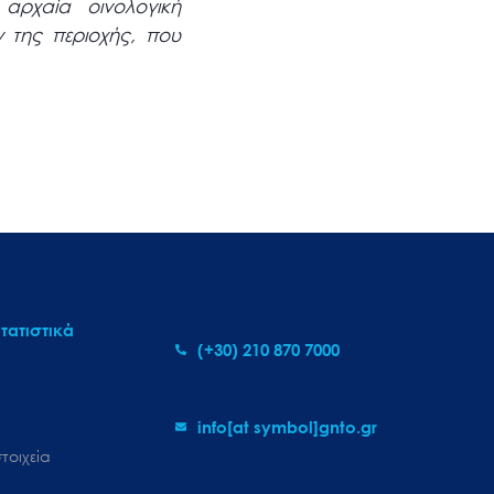
αρχαία οινολογική
 της περιοχής, που
τατιστικά
(+30) 210 870 7000
info[at symbol]gnto.gr
τοιχεία