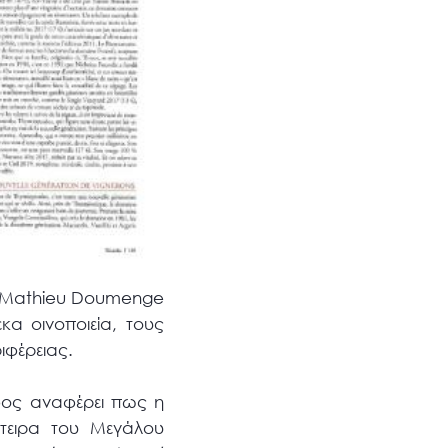
ς Mathieu Doumenge
κα οινοποιεία, τους
ριφέρειας.
φος αναφέρει πως η
έτειρα του Μεγάλου