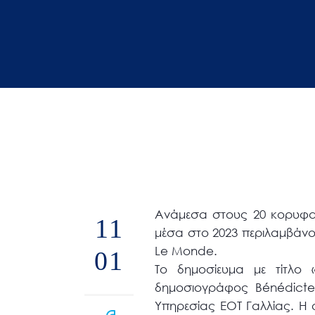
άτομα
με
προβλήματα
όρασης
που
χρησιμοποιούν
πρόγραμμα
ανάγνωσης
οθόνης
Πατήστε
Control-
Ανάμεσα στους 20 κορυφαί
11
F10
μέσα στο 2023 περιλαμβάν
για
Le Monde.
01
να
Το δημοσίευμα με τίτλο
ανοίξετε
δημοσιογράφος Bénédicte
ένα
Υπηρεσίας ΕΟΤ Γαλλίας. Η 