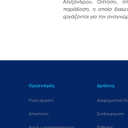
Αλεξάνδρου. Ωστόσο, ό
παράδοση, η οποία διαιων
εργάζονται για την αναγνώρ
Οργανισμός
Δράσεις
Ποιοι είμαστε
Διαφημιστική Κ
Αποστολή
Συνδιαφήμιση
Δομή – οργανόγραμμα
Εκθέσεις