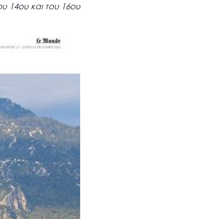
υ 14ου και του 16ου