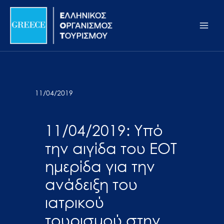
Μετάβαση
Σημείωση:
Main
στο
Αυτός
Men
περιεχόμενο
ο
ιστότοπος
περιλαμβάνει
ένα
σύστημα
11/04/2019
προσβασιμότητας.
11/04/2019: Υπό
την αιγίδα του ΕΟΤ
ημερίδα για την
ανάδειξη του
ιατρικού
τουρισμού στην